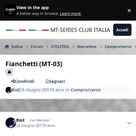
Vai al contenuto
View in the app
×
Di
A better way to browse.
Learn more
.
MT-SERIES CLUB ITALIA - Yamaha |
Accedi
Indice
Forum
UTILITIES
Mercatino
Compro/cerco
Fianchetti (MT-03)
Condividi
Seguaci
Riot
26 Giugno 2017
9 anni
in
Compro/cerco
Author stats
Riot
Full Member
26 Giugno 2017
9 anni