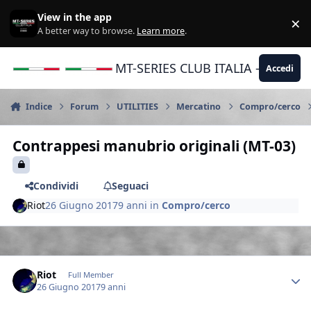
Vai al contenuto
View in the app
×
Di
A better way to browse.
Learn more
.
MT-SERIES CLUB ITALIA - Yamaha |
Accedi
Indice
Forum
UTILITIES
Mercatino
Compro/cerco
Contrappesi manubrio originali (MT-03)
Condividi
Seguaci
Riot
26 Giugno 2017
9 anni
in
Compro/cerco
Author stats
Riot
Full Member
26 Giugno 2017
9 anni