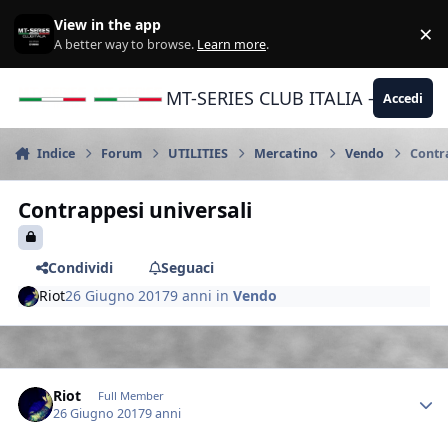
Vai al contenuto
View in the app
×
Di
A better way to browse.
Learn more
.
MT-SERIES CLUB ITALIA - Yamaha |
Accedi
Indice
Forum
UTILITIES
Mercatino
Vendo
Contr
Contrappesi universali
Condividi
Seguaci
Riot
26 Giugno 2017
9 anni
in
Vendo
Author stats
Riot
Full Member
26 Giugno 2017
9 anni