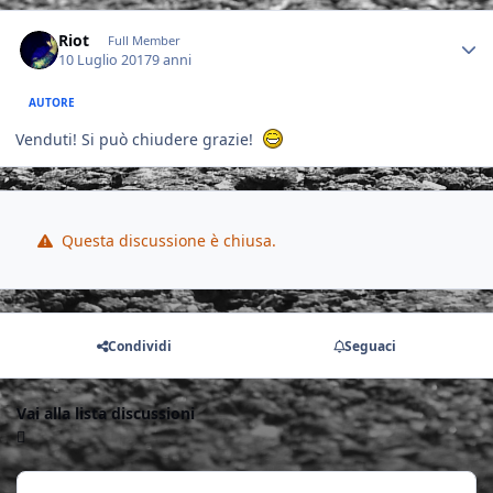
Author stats
Riot
Full Member
10 Luglio 2017
9 anni
AUTORE
Venduti! Si può chiudere grazie!
Questa discussione è chiusa.
Condividi
Seguaci
Vai alla lista discussioni