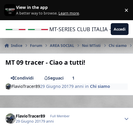
Vai al contenuto
View in the app
×
Di
A better way to browse.
Learn more
.
MT-SERIES CLUB ITALIA - Yamaha |
Accedi
Indice
Forum
AREA SOCIAL
Noi MTisti
Chi siamo
MT 09 tracer - Ciao a tutti!
Condividi
Seguaci
1
FlavioTracer89
29 Giugno 2017
9 anni
in
Chi siamo
Author stats
FlavioTracer89
Full Member
29 Giugno 2017
9 anni