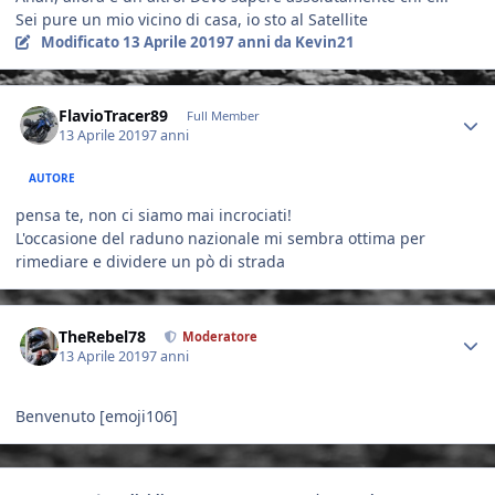
Sei pure un mio vicino di casa, io sto al Satellite
Modificato
13 Aprile 2019
7 anni
da Kevin21
Author stats
FlavioTracer89
Full Member
13 Aprile 2019
7 anni
AUTORE
pensa te, non ci siamo mai incrociati!
L'occasione del raduno nazionale mi sembra ottima per
rimediare e dividere un pò di strada
Author stats
TheRebel78
Moderatore
13 Aprile 2019
7 anni
Benvenuto [emoji106]