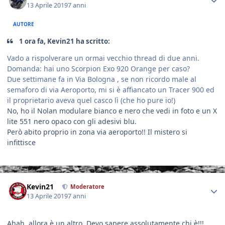
13 Aprile 2019
7 anni
AUTORE
1 ora fa, Kevin21 ha scritto:
Vado a rispolverare un ormai vecchio thread di due anni.
Domanda: hai uno Scorpion Exo 920 Orange per caso?
Due settimane fa in Via Bologna , se non ricordo male al
semaforo di via Aeroporto, mi si è affiancato un Tracer 900 ed
il proprietario aveva quel casco lì (che ho pure io!)
No, ho il Nolan modulare bianco e nero che vedi in foto e un X
lite 551 nero opaco con gli adesivi blu.
Però abito proprio in zona via aeroporto!! Il mistero si
infittisce
Author stats
Kevin21
Moderatore
13 Aprile 2019
7 anni
Ahah, allora è un altro. Devo sapere assolutamente chi è!!!