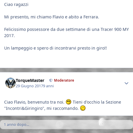
Ciao ragazzi
Mi presento, mi chiamo Flavio e abito a Ferrara.
Felicissimo possessore da due settimane di una Tracer 900 MY
2017.
Un lampeggio e spero di incontrarvi presto in giro!!
Author stats
TorqueMaster
Moderatore
29 Giugno 2017
9 anni
Ciao Flavio, benvenuto tra noi.
Tieni d'occhio la Sezione
"Incontri&Giringiro", mi raccomando.
1 anno dopo...