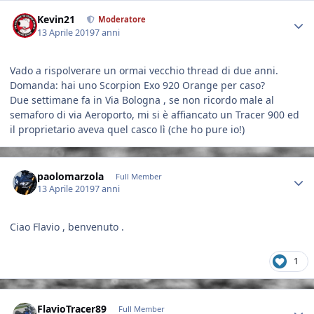
Author stats
Kevin21
Moderatore
13 Aprile 2019
7 anni
Vado a rispolverare un ormai vecchio thread di due anni.
Domanda: hai uno Scorpion Exo 920 Orange per caso?
Due settimane fa in Via Bologna , se non ricordo male al
semaforo di via Aeroporto, mi si è affiancato un Tracer 900 ed
il proprietario aveva quel casco lì (che ho pure io!)
Author stats
paolomarzola
Full Member
13 Aprile 2019
7 anni
Ciao Flavio , benvenuto .
1
Author stats
FlavioTracer89
Full Member