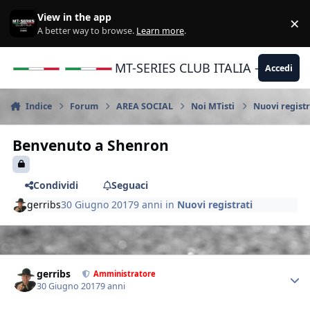
Vai al contenuto
View in the app
×
Di
A better way to browse.
Learn more
.
MT-SERIES CLUB ITALIA - Yamaha |
Accedi
Indice
Forum
AREA SOCIAL
Noi MTisti
Nuovi registr
Benvenuto a Shenron
Condividi
Seguaci
gerribs
30 Giugno 2017
9 anni
in
Nuovi registrati
Author stats
gerribs
Amministratore
30 Giugno 2017
9 anni