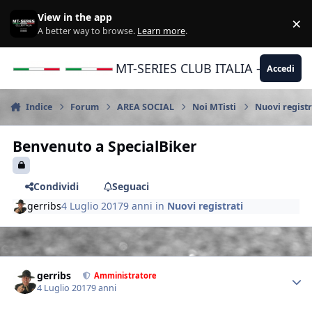
Vai al contenuto
View in the app
×
Di
A better way to browse.
Learn more
.
MT-SERIES CLUB ITALIA - Yamaha |
Accedi
Indice
Forum
AREA SOCIAL
Noi MTisti
Nuovi registr
Benvenuto a SpecialBiker
Condividi
Seguaci
gerribs
4 Luglio 2017
9 anni
in
Nuovi registrati
Author stats
gerribs
Amministratore
4 Luglio 2017
9 anni