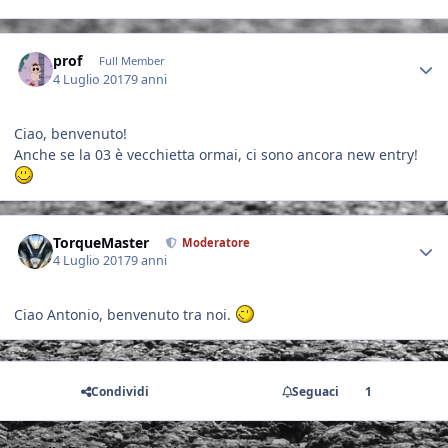
Author stats
prof
Full Member
4 Luglio 2017
9 anni
Ciao, benvenuto!
Anche se la 03 è vecchietta ormai, ci sono ancora new entry!
Author stats
TorqueMaster
Moderatore
4 Luglio 2017
9 anni
Ciao Antonio, benvenuto tra noi.
Condividi
Seguaci
1