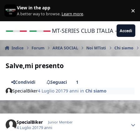
Vai al contenuto
View in the app
×
Di
A better way to browse.
Learn more
.
MT-SERIES CLUB ITALIA - Yamaha |
Accedi
Indice
Forum
AREA SOCIAL
Noi MTisti
Chi siamo
Salve,mi presento
Condividi
Seguaci
1
SpecialBiker
4 Luglio 2017
9 anni
in
Chi siamo
Author stats
SpecialBiker
Junior Member
4 Luglio 2017
9 anni