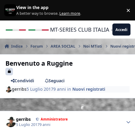
Vai al contenuto
View in the app
×
Di
A better way to browse.
Learn more
.
MT-SERIES CLUB ITALIA - Yamaha |
Accedi
Indice
Forum
AREA SOCIAL
Noi MTisti
Nuovi registr
Benvenuto a Ruggine
Condividi
Seguaci
gerribs
5 Luglio 2017
9 anni
in
Nuovi registrati
Author stats
gerribs
Amministratore
5 Luglio 2017
9 anni