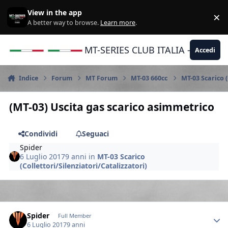
Vai al contenuto
View in the app
×
Di
A better way to browse.
Learn more
.
MT-SERIES CLUB ITALIA - Yamaha |
Accedi
Indice
Forum
MT Forum
MT-03 660cc
MT-03 Scarico (
(MT-03) Uscita gas scarico asimmetrico
Condividi
Seguaci
Spider
6 Luglio 2017
9 anni
in
MT-03 Scarico
(Collettori/Silenziatori/Catalizzatori)
Author stats
Spider
Full Member
6 Luglio 2017
9 anni