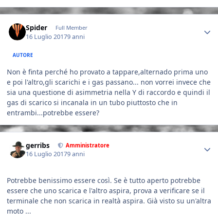
Author stats
Spider
Full Member
16 Luglio 2017
9 anni
AUTORE
Non è finta perché ho provato a tappare,alternado prima uno
e poi l'altro,gli scarichi e i gas passano... non vorrei invece che
sia una questione di asimmetria nella Y di raccordo e quindi il
gas di scarico si incanala in un tubo piuttosto che in
entrambi...potrebbe essere?
Author stats
gerribs
Amministratore
16 Luglio 2017
9 anni
Potrebbe benissimo essere così. Se è tutto aperto potrebbe
essere che uno scarica e l'altro aspira, prova a verificare se il
terminale che non scarica in realtà aspira. Già visto su un'altra
moto ...