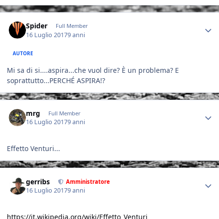
Author stats
Spider
Full Member
16 Luglio 2017
9 anni
AUTORE
Mi sa di si....aspira...che vuol dire? È un problema? E
soprattutto...PERCHÉ ASPIRA!?
Author stats
mrg
Full Member
16 Luglio 2017
9 anni
Effetto Venturi...
Author stats
gerribs
Amministratore
16 Luglio 2017
9 anni
https://it.wikipedia.org/wiki/Effetto_Venturi