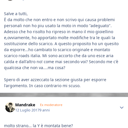
Salve a tutti,
È da molto che non entro e non scrivo qui causa problemi
personali non ho piu usato la moto in modo "adeguato".
Adesso che ho risolto ho ripreso in mano il mio gioiellino
e,ovviamente, ho apportato molte modifiche tra le quali la
sostituzione dello scarico. A questo proposito ho un quesito
da esporre...ho cambiato lo scarico originale e montato
scarico roads italia. Mi sono accorto che da uno esce aria
calda e dall'altro no! come mai secondo voi? Secondo me c'è
qualcosa che non va....ma cosa?
Spero di aver azzeccato la sezione giusta per esporre
l'argomento. In caso contrario mi scuso.
Author stats
Mandrake
Ex moderatore
12 Luglio 2017
9 anni
molto strano... la Y è montata bene?