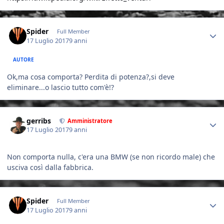
Author stats
Spider
Full Member
17 Luglio 2017
9 anni
AUTORE
Ok,ma cosa comporta? Perdita di potenza?,si deve
eliminare...o lascio tutto com'è!?
Author stats
gerribs
Amministratore
17 Luglio 2017
9 anni
Non comporta nulla, c'era una BMW (se non ricordo male) che
usciva così dalla fabbrica.
Author stats
Spider
Full Member
17 Luglio 2017
9 anni