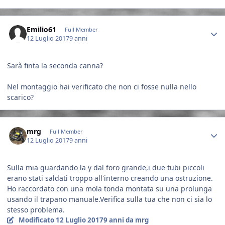
Author stats
Emilio61
Full Member
12 Luglio 2017
9 anni
Sarà finta la seconda canna?
Nel montaggio hai verificato che non ci fosse nulla nello
scarico?
Author stats
mrg
Full Member
12 Luglio 2017
9 anni
Sulla mia guardando la y dal foro grande,i due tubi piccoli
erano stati saldati troppo all'interno creando una ostruzione.
Ho raccordato con una mola tonda montata su una prolunga
usando il trapano manuale.Verifica sulla tua che non ci sia lo
stesso problema.
Modificato
12 Luglio 2017
9 anni
da mrg