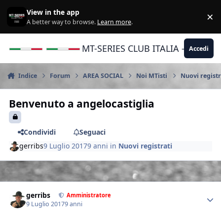
Vai al contenuto
View in the app
×
Di
A better way to browse.
Learn more
.
MT-SERIES CLUB ITALIA - Yamaha |
Accedi
Indice
Forum
AREA SOCIAL
Noi MTisti
Nuovi registr
Benvenuto a angelocastiglia
Condividi
Seguaci
gerribs
9 Luglio 2017
9 anni
in
Nuovi registrati
Author stats
gerribs
Amministratore
9 Luglio 2017
9 anni