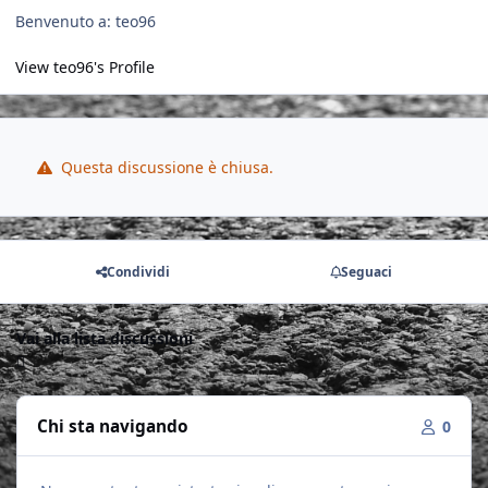
Benvenuto a: teo96
View teo96's Profile
Questa discussione è chiusa.
Condividi
Seguaci
Vai alla lista discussioni
Chi sta navigando
0