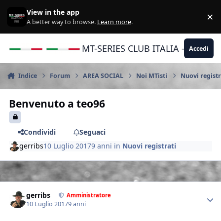
Vai al contenuto
View in the app
×
Di
A better way to browse.
Learn more
.
MT-SERIES CLUB ITALIA - Yamaha |
Accedi
Indice
Forum
AREA SOCIAL
Noi MTisti
Nuovi registr
Benvenuto a teo96
Condividi
Seguaci
gerribs
10 Luglio 2017
9 anni
in
Nuovi registrati
Author stats
gerribs
Amministratore
10 Luglio 2017
9 anni