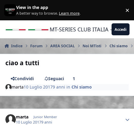
Vai al contenuto
View in the app
×
Di
A better way to browse.
Learn more
.
MT-SERIES CLUB ITALIA - Yamaha |
Accedi
Indice
Forum
AREA SOCIAL
Noi MTisti
Chi siamo
ciao a tutti
Condividi
Seguaci
1
marta
10 Luglio 2017
9 anni
in
Chi siamo
Author stats
marta
Junior Member
10 Luglio 2017
9 anni