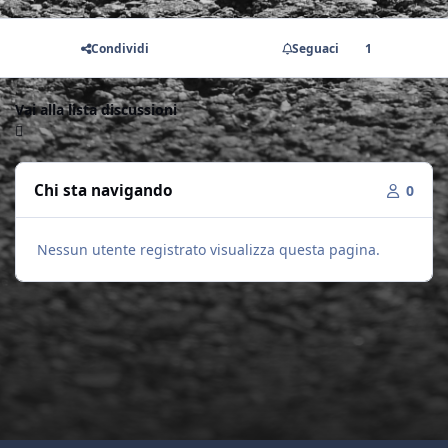
Condividi
Seguaci
1
Vai alla lista discussioni
Chi sta navigando
0
Nessun utente registrato visualizza questa pagina.