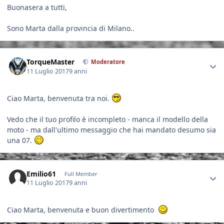
Buonasera a tutti,
Sono Marta dalla provincia di Milano..
Author stats
TorqueMaster
Moderatore
11 Luglio 2017
9 anni
Ciao Marta, benvenuta tra noi.
Vedo che il tuo profilo è incompleto - manca il modello della
moto - ma dall'ultimo messaggio che hai mandato desumo sia
una 07.
Author stats
Emilio61
Full Member
11 Luglio 2017
9 anni
Ciao Marta, benvenuta e buon divertimento