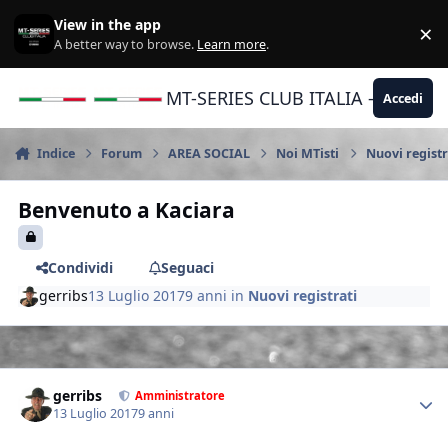
Vai al contenuto
View in the app
×
Di
A better way to browse.
Learn more
.
MT-SERIES CLUB ITALIA - Yamaha |
Accedi
Indice
Forum
AREA SOCIAL
Noi MTisti
Nuovi registr
Benvenuto a Kaciara
Condividi
Seguaci
gerribs
13 Luglio 2017
9 anni
in
Nuovi registrati
Author stats
gerribs
Amministratore
13 Luglio 2017
9 anni