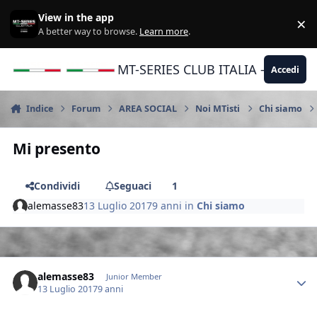
Vai al contenuto
View in the app
×
Di
A better way to browse.
Learn more
.
MT-SERIES CLUB ITALIA - Yamaha |
Accedi
Indice
Forum
AREA SOCIAL
Noi MTisti
Chi siamo
Mi presento
Condividi
Seguaci
1
alemasse83
13 Luglio 2017
9 anni
in
Chi siamo
Author stats
alemasse83
Junior Member
13 Luglio 2017
9 anni