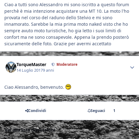
Ciao a tutti sono Alessandro mi sono iscritto a questo forum
perchè è mia intenzione acquistare una MT 10. La moto l'ho
provata nel corso del raduno dello Stelvio e mi sono
innamorato. Sarebbe la mia prima moto naked visto che ho
sempre avuto moto turistiche, ho gia letto i suoi limiti di
confort ma ne sono consapevole. Appena la prendo posterò
sicuramente delle foto. Grazie per avermi accettato
Author stats
TorqueMaster
Moderatore
14 Luglio 2017
9 anni
Ciao Alessandro, benvenuto.
Condividi
Seguaci
1
Vai alla lista discussioni