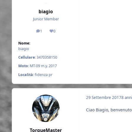
biagio
Junior Member
1
0
messaggi
Reputazione
Nome:
biagio
Cellulare
: 3470358150
Moto
: MT-09 m.y. 2017
Località
: fidenza pr
29 Settembre 2017
8 ann
Ciao Biagio, benvenut
TorqueMaster