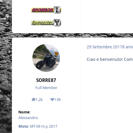
29 Settembre 2017
8 ann
Ciao e benvenuto! Comp
SORRE87
Full Member
1,2k
139
messaggi
Reputazione
Nome:
Alessandro
Moto
: MT-09 m.y. 2017