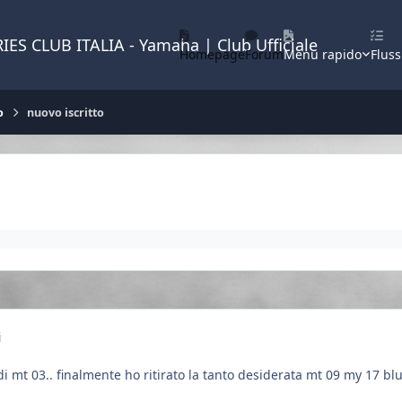
IES CLUB ITALIA - Yamaha | Club Ufficiale
Homepage
Forum
Menu rapido
Fluss
o
nuovo iscritto
i
di mt 03.. finalmente ho ritirato la tanto desiderata mt 09 my 17 blu