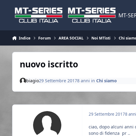
Vai al contenuto
MT-SER
Indice
Forum
AREA SOCIAL
Noi MTisti
Chi siam
nuovo iscritto
biagio
29 Settembre 2017
8 anni
in
Chi siamo
29 Settembre 2017
8 ann
ciao, dopo alcuni anni 
sono di fidenza pr ..