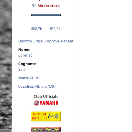
Moderatore
8,7k
2,2k
messaggi
Reputazione
Destroy, Erase, Improve, Repeat
Nome:
Lorenzo
Cognome:
Sala
Moto
: MT-01
Località
: Albiate (MB)