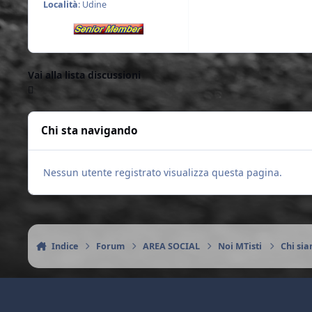
Località
: Udine
Vai alla lista discussioni
Chi sta navigando
Nessun utente registrato visualizza questa pagina.
Indice
Forum
AREA SOCIAL
Noi MTisti
Chi si