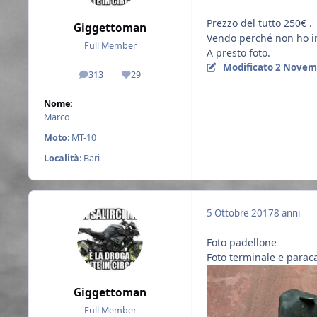
Prezzo del tutto 250€ .
Giggettoman
Vendo perché non ho i
Full Member
A presto foto.
Modificato
2 Novem
313
29
messaggi
Reputazione
Nome:
Marco
Moto
: MT-10
Località
: Bari
5 Ottobre 2017
8 anni
Foto padellone
Foto terminale e parac
Giggettoman
Full Member