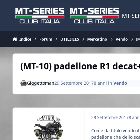
Vai al contenuto
MT-SER
Indice
Forum
UTILITIES
Mercatino
Vendo
(M
(MT-10) padellone R1 decat+
Giggettoman
29 Settembre 2017
8 anni
in
Vendo
29 Settembre 2017
8 ann
Come da titolo vendo il
padellone che dello sca