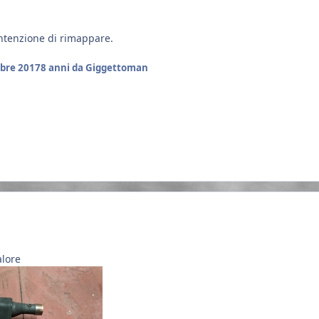
ntenzione di rimappare.
bre 2017
8 anni
da Giggettoman
alore