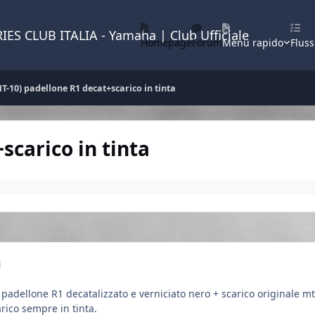
IES CLUB ITALIA - Yamaha | Club Ufficiale
Homepage
Forum
Menu rapido
Fluss
T-10) padellone R1 decat+scarico in tinta
scarico in tinta
i
 padellone R1 decatalizzato e verniciato nero + scarico originale mt
rico sempre in tinta.