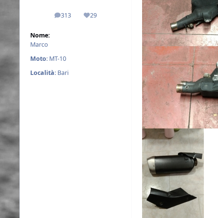
313
29
messaggi
Reputazione
Nome:
Marco
Moto
: MT-10
Località
: Bari