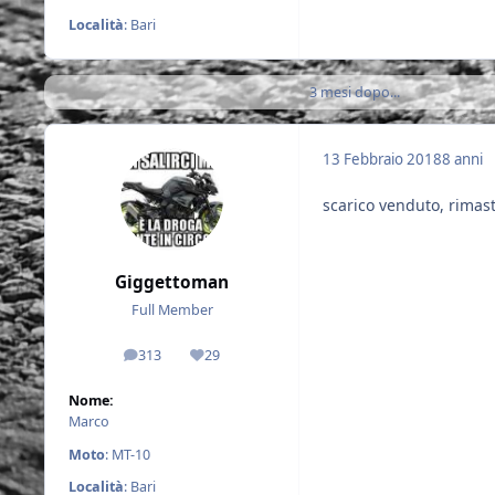
Località
: Bari
3 mesi dopo...
13 Febbraio 2018
8 anni
scarico venduto, rimast
Giggettoman
Full Member
313
29
messaggi
Reputazione
Nome:
Marco
Moto
: MT-10
Località
: Bari