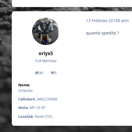
13 Febbraio 2018
8 anni
quanto spedito ?
orlyx5
Full Member
30
5
messaggi
Reputazione
Nome:
Orlando
Cellulare
: 3402274308
Moto
: MT-10 SP
Località
: Rivoli (TO)