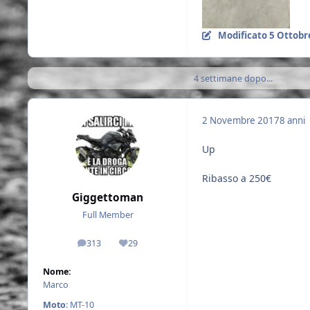
Modificato
5 Ottobr
4 settimane dopo...
2 Novembre 2017
8 anni
Up
Ribasso a 250€
Giggettoman
Full Member
313
29
messaggi
Reputazione
Nome:
Marco
Moto
: MT-10