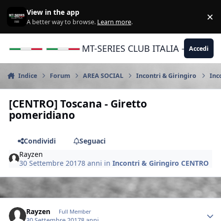
Vai al contenuto
View in the app
×
Di
A better way to browse.
Learn more
.
MT-SERIES CLUB ITALIA - Yamaha |
Accedi
Indice
Forum
AREA SOCIAL
Incontri & Giringiro
Inc
[CENTRO] Toscana - Giretto
pomeridiano
Condividi
Seguaci
Rayzen
30 Settembre 2017
8 anni
in
Incontri & Giringiro CENTRO
Author stats
Rayzen
Full Member
30 Settembre 2017
8 anni