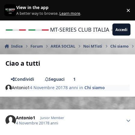
Vai al contenuto
View in the app
×
Di
A better way to browse.
Learn more
.
MT-SERIES CLUB ITALIA - Yamaha |
Accedi
Indice
Forum
AREA SOCIAL
Noi MTisti
Chi siamo
Ciao a tutti
Condividi
Seguaci
1
Antonio1
4 Novembre 2017
8 anni
in
Chi siamo
Author stats
Antonio1
Junior Member
4 Novembre 2017
8 anni