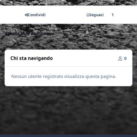
Condividi
Seguaci
1
Vai alla lista discussioni
Chi sta navigando
0
Nessun utente registrato visualizza questa pagina.