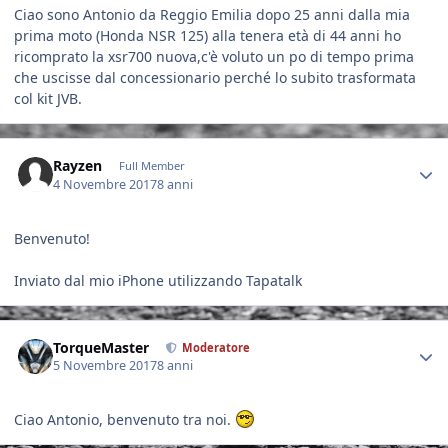
Ciao sono Antonio da Reggio Emilia dopo 25 anni dalla mia
prima moto (Honda NSR 125) alla tenera età di 44 anni ho
ricomprato la xsr700 nuova,c'è voluto un po di tempo prima
che uscisse dal concessionario perché lo subito trasformata
col kit JVB.
Author stats
Rayzen
Full Member
4 Novembre 2017
8 anni
Benvenuto!
Inviato dal mio iPhone utilizzando Tapatalk
Author stats
TorqueMaster
Moderatore
5 Novembre 2017
8 anni
Ciao Antonio, benvenuto tra noi.