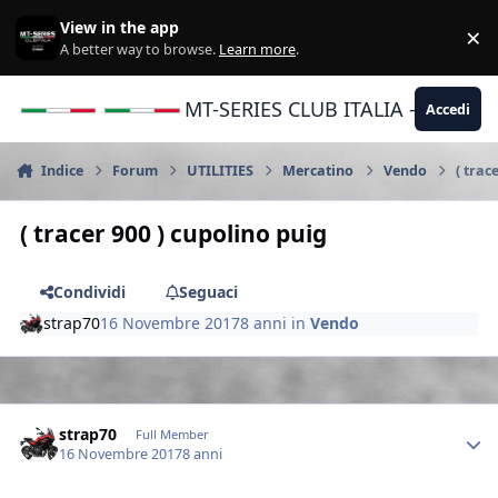
Vai al contenuto
View in the app
×
Di
A better way to browse.
Learn more
.
MT-SERIES CLUB ITALIA - Yamaha |
Accedi
Indice
Forum
UTILITIES
Mercatino
Vendo
( trac
( tracer 900 ) cupolino puig
Condividi
Seguaci
strap70
16 Novembre 2017
8 anni
in
Vendo
Author stats
strap70
Full Member
16 Novembre 2017
8 anni