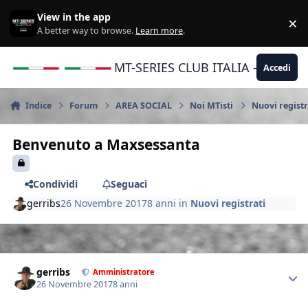
Vai al contenuto
View in the app
×
Di
A better way to browse.
Learn more
.
MT-SERIES CLUB ITALIA - Yamaha |
Accedi
Indice
Forum
AREA SOCIAL
Noi MTisti
Nuovi registr
Benvenuto a Maxsessanta
Condividi
Seguaci
gerribs
26 Novembre 2017
8 anni
in
Nuovi registrati
Author stats
gerribs
Amministratore
26 Novembre 2017
8 anni