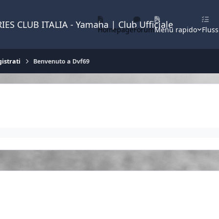
IES CLUB ITALIA - Yamaha | Club Ufficiale
Homepage
Forum
Menu rapido
Fluss
istrati
Benvenuto a Dvf69