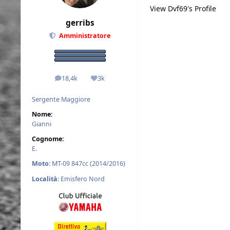
View Dvf69's Profile
gerribs
Amministratore
18,4k
3k
messaggi
Reputazione
Sergente Maggiore
Nome:
Gianni
Cognome:
E.
Moto
: MT-09 847cc (2014/2016)
Località
: Emisfero Nord