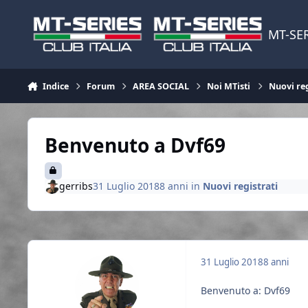
Vai al contenuto
MT-SER
Indice
Forum
AREA SOCIAL
Noi MTisti
Nuovi reg
Benvenuto a Dvf69
gerribs
31 Luglio 2018
8 anni
in
Nuovi registrati
31 Luglio 2018
8 anni
Benvenuto a: Dvf69