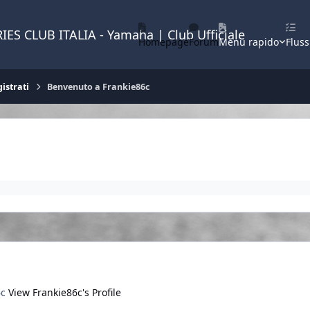
IES CLUB ITALIA - Yamaha | Club Ufficiale
Homepage
Forum
Menu rapido
Fluss
istrati
Benvenuto a Frankie86c
6c
View Frankie86c's Profile