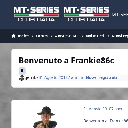
Vai al contenuto
MT-SER
Indice
Forum
AREA SOCIAL
Noi MTisti
Nuovi reg
Benvenuto a Frankie86c
gerribs
31 Agosto 2018
7 anni
in
Nuovi registrati
31 Agosto 2018
7 anni
Benvenuto a: Frankie8