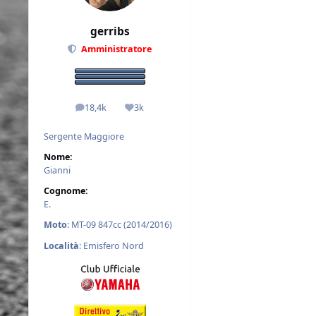
gerribs
Amministratore
18,4k
3k
messaggi
Reputazione
Sergente Maggiore
Nome:
Gianni
Cognome:
E.
Moto
: MT-09 847cc (2014/2016)
Località
: Emisfero Nord