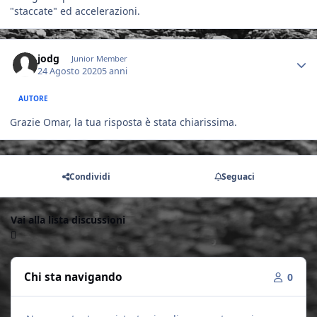
"staccate" ed accelerazioni.
Author stats
jodg
Junior Member
24 Agosto 2020
5 anni
AUTORE
Grazie Omar, la tua risposta è stata chiarissima.
Condividi
Seguaci
Vai alla lista discussioni
Chi sta navigando
0