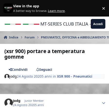
Vai al contenuto
View in the app
×
Di
A better way to browse.
Learn more
.
MT-SERIES CLUB ITALIA - Yamaha |
Accedi
Indice
Forum
PNEUMATICI, OFFICINA e ABBIGLIAMENTO 
(xsr 900) portare a temperatura
gomme
Condividi
Seguaci
jodg
24 Agosto 2020
5 anni
in
XSR 900 - Pneumatici
Author stats
jodg
Junior Member
24 Agosto 2020
5 anni