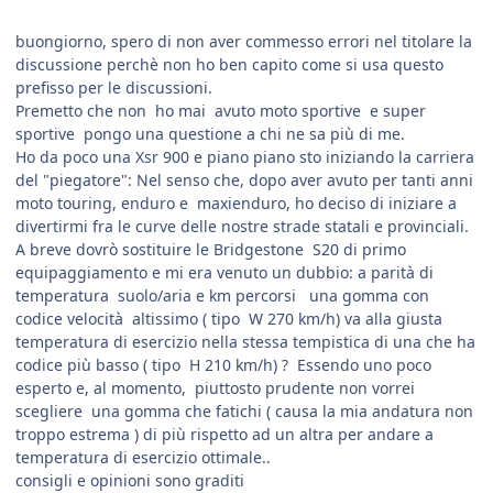
buongiorno, spero di non aver commesso errori nel titolare la
discussione perchè non ho ben capito come si usa questo
prefisso per le discussioni.
Premetto che non ho mai avuto moto sportive e super
sportive pongo una questione a chi ne sa più di me.
Ho da poco una Xsr 900 e piano piano sto iniziando la carriera
del "piegatore": Nel senso che, dopo aver avuto per tanti anni
moto touring, enduro e maxienduro, ho deciso di iniziare a
divertirmi fra le curve delle nostre strade statali e provinciali.
A breve dovrò sostituire le Bridgestone S20 di primo
equipaggiamento e mi era venuto un dubbio: a parità di
temperatura suolo/aria e km percorsi una gomma con
codice velocità altissimo ( tipo W 270 km/h) va alla giusta
temperatura di esercizio nella stessa tempistica di una che ha
codice più basso ( tipo H 210 km/h) ? Essendo uno poco
esperto e, al momento, piuttosto prudente non vorrei
scegliere una gomma che fatichi ( causa la mia andatura non
troppo estrema ) di più rispetto ad un altra per andare a
temperatura di esercizio ottimale..
consigli e opinioni sono graditi