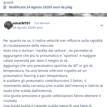
grazie
Modificato
24 Agosto 2020
5 anni
da jodg
Author stats
omarMT01
Full Member
24 Agosto 2020
5 anni
Per quanto ne so, il codice velocità non influisce sulla rapidità
di riscaldamento delle mescole.
Visto che ti dichiari "neofita del settore", mi permetto di
aggiungere che più lo pneumatico è "sportivo" e maggior
calore necessità per dare il meglio di sé.
Aggiungo che uno pneumatico sportivo da 30° in giù di
temperatura, ha una tenuta inferiore rispetto ad un
pneumatico Touring a pari temperatura.
A scaldare gli pneumatici contribuiscono 2 fattori, il
movimento della carcassa (che scalda dall'interno) e l'attrito al
suolo (che scalda dall'esterno).
Una giusta pressione e giuste sollecitazioni fanno ottenere il
risultato.
Una guida pulita e rotonda scalda meno di una fatta di