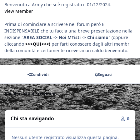
Benvenuto a Army che si è registrato il 01/12/2024.
View Member
Prima di cominciare a scrivere nel forum però E'
INDISPENSABILE che tu faccia una breve presentazione nella
sezione "
AREA SOCIAL -> Noi MTisti -> Chi siamo
" (oppure
cliccando
>>>QUI<<<)
per farti conoscere dagli altri membri
della comunità e certamente riceverai un caldo benvenuto.
Condividi
Seguaci
Vai alla lista discussioni
Chi sta navigando
0
Nessun utente registrato visualizza questa pagina.