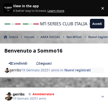
Vai al contenuto
View in the app
×
Di
A better way to browse.
Learn more
.
MT-SERIES CLUB ITALIA - Yamaha |
Accedi
Indice
Forum
AREA SOCIAL
Noi MTisti
Nuovi registr
Benvenuto a Sommo16
Condividi
Seguaci
gerribs
19 Gennaio 2025
1 anno
in
Nuovi registrati
Author stats
gerribs
Amministratore
19 Gennaio 2025
1 anno