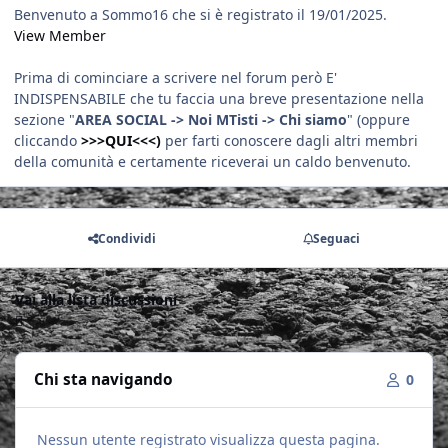
Benvenuto a Sommo16 che si è registrato il 19/01/2025.
View Member
Prima di cominciare a scrivere nel forum però E'
INDISPENSABILE che tu faccia una breve presentazione nella
sezione "
AREA SOCIAL -> Noi MTisti -> Chi siamo
" (oppure
cliccando
>>>QUI<<<)
per farti conoscere dagli altri membri
della comunità e certamente riceverai un caldo benvenuto.
Condividi
Seguaci
Vai alla lista discussioni
Chi sta navigando
0
Nessun utente registrato visualizza questa pagina.