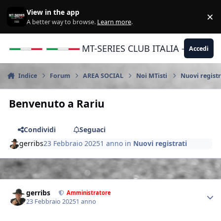
Vai al contenuto
View in the app
×
Di
A better way to browse.
Learn more
.
MT-SERIES CLUB ITALIA - Yamaha |
Accedi
Indice
Forum
AREA SOCIAL
Noi MTisti
Nuovi registr
Benvenuto a Rariu
Condividi
Seguaci
gerribs
23 Febbraio 2025
1 anno
in
Nuovi registrati
Author stats
gerribs
Amministratore
23 Febbraio 2025
1 anno