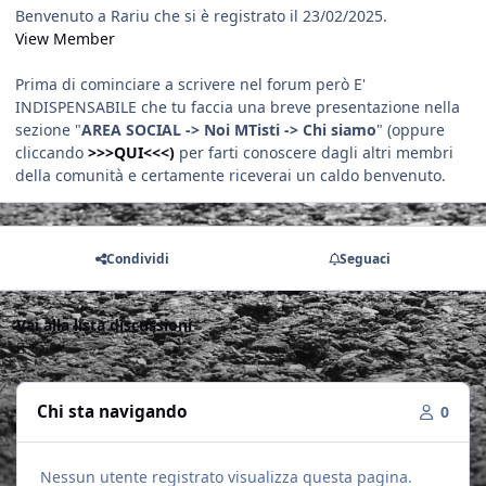
Benvenuto a Rariu che si è registrato il 23/02/2025.
View Member
Prima di cominciare a scrivere nel forum però E'
INDISPENSABILE che tu faccia una breve presentazione nella
sezione "
AREA SOCIAL -> Noi MTisti -> Chi siamo
" (oppure
cliccando
>>>QUI<<<)
per farti conoscere dagli altri membri
della comunità e certamente riceverai un caldo benvenuto.
Condividi
Seguaci
Vai alla lista discussioni
Chi sta navigando
0
Nessun utente registrato visualizza questa pagina.