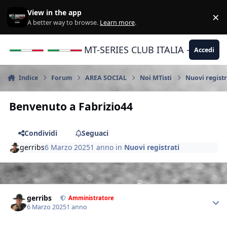
Vai al contenuto
View in the app
×
Di
A better way to browse.
Learn more
.
MT-SERIES CLUB ITALIA - Yamaha |
Accedi
Indice
Forum
AREA SOCIAL
Noi MTisti
Nuovi registr
Benvenuto a Fabrizio44
Condividi
Seguaci
gerribs
6 Marzo 2025
1 anno
in
Nuovi registrati
Author stats
gerribs
Amministratore
6 Marzo 2025
1 anno