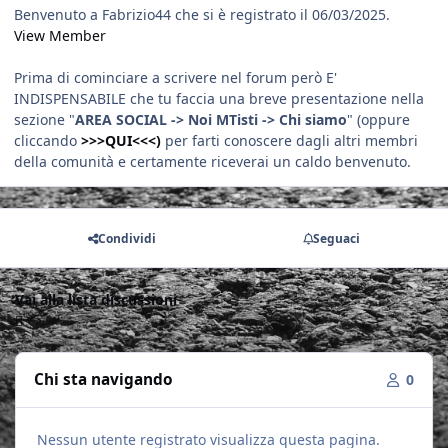
Benvenuto a Fabrizio44 che si è registrato il 06/03/2025.
View Member
Prima di cominciare a scrivere nel forum però E'
INDISPENSABILE che tu faccia una breve presentazione nella
sezione "
AREA SOCIAL -> Noi MTisti -> Chi siamo
" (oppure
cliccando
>>>QUI<<<)
per farti conoscere dagli altri membri
della comunità e certamente riceverai un caldo benvenuto.
Condividi
Seguaci
Vai alla lista discussioni
Chi sta navigando
0
Nessun utente registrato visualizza questa pagina.