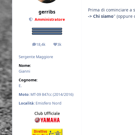
Prima di cominciare a 
gerribs
-> Chi siamo
" (oppure 
Amministratore
18,4k
3k
messaggi
Reputazione
Sergente Maggiore
Nome:
Gianni
Cognome:
E.
Moto
: MT-09 847cc (2014/2016)
Località
: Emisfero Nord