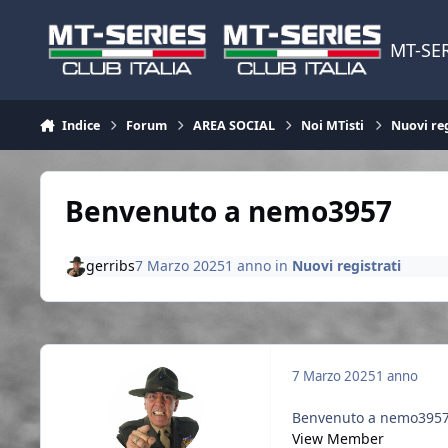
Vai al contenuto
MT-SER
Indice
Forum
AREA SOCIAL
Noi MTisti
Nuovi reg
Benvenuto a nemo3957
gerribs
7 Marzo 2025
1 anno
in
Nuovi registrati
7 Marzo 2025
1 anno
Benvenuto a nemo3957 c
View Member