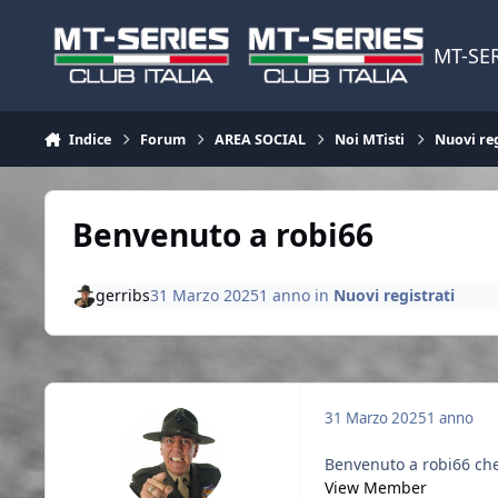
Vai al contenuto
MT-SER
Indice
Forum
AREA SOCIAL
Noi MTisti
Nuovi reg
Benvenuto a robi66
gerribs
31 Marzo 2025
1 anno
in
Nuovi registrati
31 Marzo 2025
1 anno
Benvenuto a robi66 che 
View Member