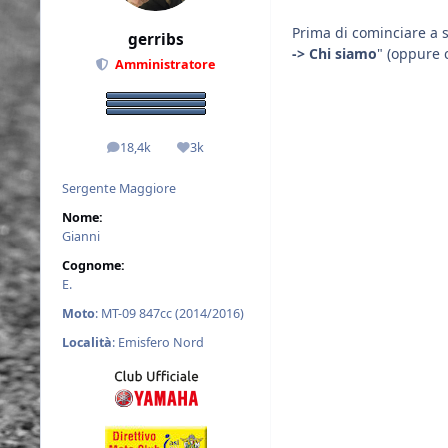
Prima di cominciare a 
gerribs
-> Chi siamo
" (oppure 
Amministratore
18,4k
3k
messaggi
Reputazione
Sergente Maggiore
Nome:
Gianni
Cognome:
E.
Moto
: MT-09 847cc (2014/2016)
Località
: Emisfero Nord