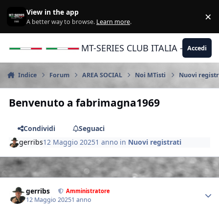
Vai al contenuto
View in the app
×
Di
A better way to browse.
Learn more
.
MT-SERIES CLUB ITALIA - Yamaha |
Accedi
Indice
Forum
AREA SOCIAL
Noi MTisti
Nuovi registr
Benvenuto a fabrimagna1969
Condividi
Seguaci
gerribs
12 Maggio 2025
1 anno
in
Nuovi registrati
Author stats
gerribs
Amministratore
12 Maggio 2025
1 anno