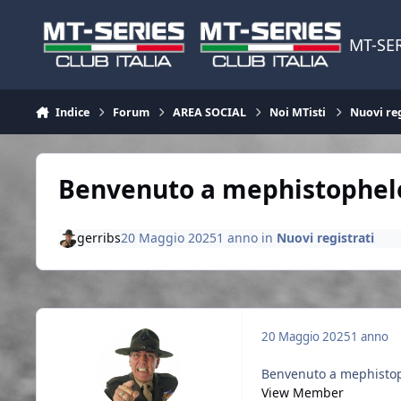
Vai al contenuto
MT-SER
Indice
Forum
AREA SOCIAL
Noi MTisti
Nuovi reg
Benvenuto a mephistophel
gerribs
20 Maggio 2025
1 anno
in
Nuovi registrati
20 Maggio 2025
1 anno
Benvenuto a mephistoph
View Member