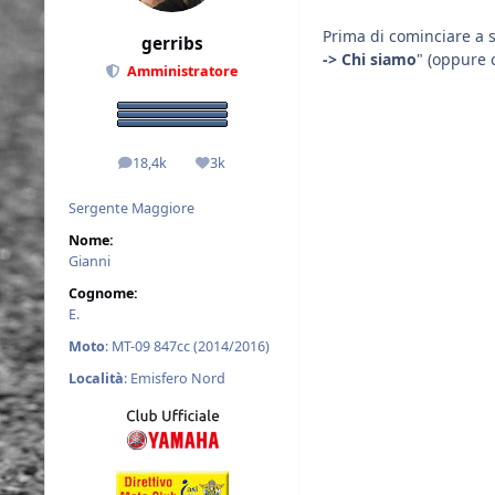
Prima di cominciare a 
gerribs
-> Chi siamo
" (oppure 
Amministratore
18,4k
3k
messaggi
Reputazione
Sergente Maggiore
Nome:
Gianni
Cognome:
E.
Moto
: MT-09 847cc (2014/2016)
Località
: Emisfero Nord