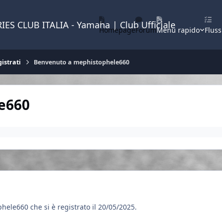
IES CLUB ITALIA - Yamaha | Club Ufficiale
Homepage
Forum
Menu rapido
Fluss
istrati
Benvenuto a mephistophele660
e660
ele660 che si è registrato il 20/05/2025.