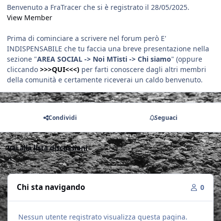
Benvenuto a FraTracer che si è registrato il 28/05/2025.
View Member
Prima di cominciare a scrivere nel forum però E'
INDISPENSABILE che tu faccia una breve presentazione nella
sezione "
AREA SOCIAL -> Noi MTisti -> Chi siamo
" (oppure
cliccando
>>>QUI<<<)
per farti conoscere dagli altri membri
della comunità e certamente riceverai un caldo benvenuto.
Condividi
Seguaci
Vai alla lista discussioni
Chi sta navigando
0
Nessun utente registrato visualizza questa pagina.