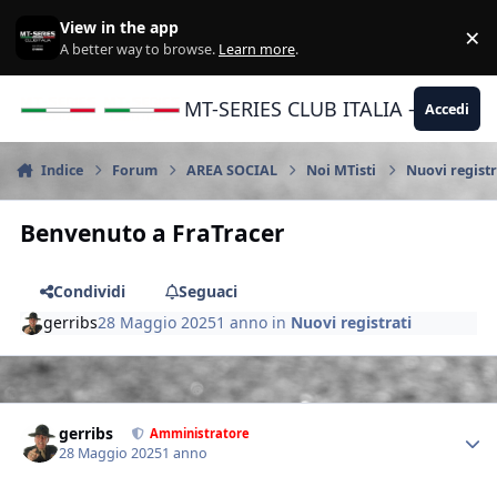
Vai al contenuto
View in the app
×
Di
A better way to browse.
Learn more
.
MT-SERIES CLUB ITALIA - Yamaha |
Accedi
Indice
Forum
AREA SOCIAL
Noi MTisti
Nuovi registr
Benvenuto a FraTracer
Condividi
Seguaci
gerribs
28 Maggio 2025
1 anno
in
Nuovi registrati
Author stats
gerribs
Amministratore
28 Maggio 2025
1 anno