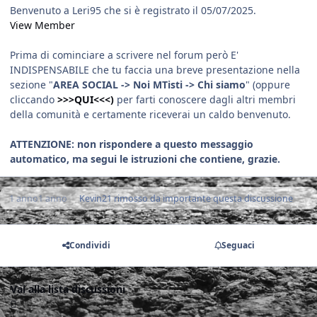
Benvenuto a Leri95 che si è registrato il 05/07/2025.
View Member
Prima di cominciare a scrivere nel forum però E'
INDISPENSABILE che tu faccia una breve presentazione nella
sezione "
AREA SOCIAL -> Noi MTisti -> Chi siamo
" (oppure
cliccando
>>>QUI<<<)
per farti conoscere dagli altri membri
della comunità e certamente riceverai un caldo benvenuto.
ATTENZIONE: non rispondere a questo messaggio
automatico, ma segui le istruzioni che contiene, grazie.
1 anno
1 anno
Kevin21
rimosso da importante questa discussione
Condividi
Seguaci
Vai alla lista discussioni