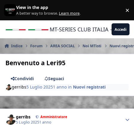
Vai al contenuto
View in the app
×
Di
A better way to browse.
Learn more
.
MT-SERIES CLUB ITALIA - Yamaha |
Accedi
Indice
Forum
AREA SOCIAL
Noi MTisti
Nuovi registr
Benvenuto a Leri95
Condividi
Seguaci
gerribs
5 Luglio 2025
1 anno
in
Nuovi registrati
Author stats
gerribs
Amministratore
5 Luglio 2025
1 anno