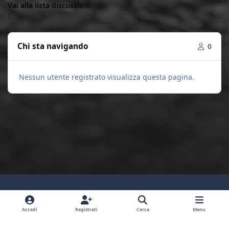
Vai alla lista discussioni
Chi sta navigando
0
Nessun utente registrato visualizza questa pagina.
Light Mode
Dark Mode
System Preference
y
f
i
Accedi
Registrati
Cerca
Menu
o
a
n
Lingua
Privacy Policy
Contattaci
Cookies