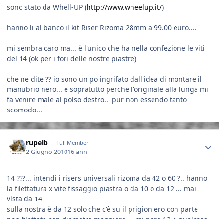
sono stato da Whell-UP (
http://www.wheelup.it/
)
hanno li al banco il kit Riser Rizoma 28mm a 99.00 euro....
mi sembra caro ma... è l'unico che ha nella confezione le viti
del 14 (ok per i fori delle nostre piastre)
che ne dite ?? io sono un po ingrifato dall'idea di montare il
manubrio nero... e sopratutto perche l'originale alla lunga mi
fa venire male al polso destro... pur non essendo tanto
scomodo...
Author stats
rupelb
Full Member
2 Giugno 2010
16 anni
14 ???... intendi i risers universali rizoma da 42 o 60 ?.. hanno
la filettatura x vite fissaggio piastra o da 10 o da 12 ... mai
vista da 14
sulla nostra è da 12 solo che c'è su il prigioniero con parte