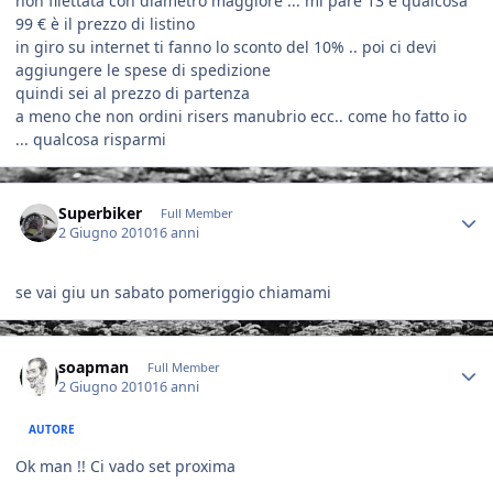
non filettata con diametro maggiore ... mi pare 13 e qualcosa
99 € è il prezzo di listino
in giro su internet ti fanno lo sconto del 10% .. poi ci devi
aggiungere le spese di spedizione
quindi sei al prezzo di partenza
a meno che non ordini risers manubrio ecc.. come ho fatto io
... qualcosa risparmi
Author stats
Superbiker
Full Member
2 Giugno 2010
16 anni
se vai giu un sabato pomeriggio chiamami
Author stats
soapman
Full Member
2 Giugno 2010
16 anni
AUTORE
Ok man !! Ci vado set proxima