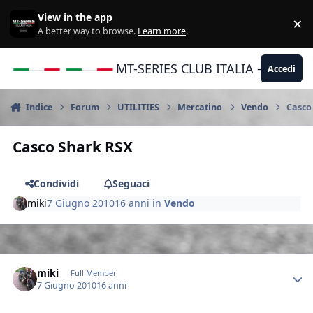
Vai al contenuto
View in the app
×
Di
A better way to browse.
Learn more
.
MT-SERIES CLUB ITALIA - Yamaha |
Accedi
Indice
Forum
UTILITIES
Mercatino
Vendo
Casco
Casco Shark RSX
Condividi
Seguaci
miki
7 Giugno 2010
16 anni
in
Vendo
Author stats
miki
Full Member
7 Giugno 2010
16 anni