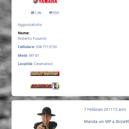
1,9k
359
messaggi
Reputazione
Aggiustatutto
Nome:
Roberto Fusaroli
Cellulare
: 338 7713150
Moto
: MT-01
Località
: Cesenatico
7 Febbraio 2011
15 anni
Manda un MP a Ibiza99