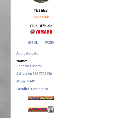
fusa63
Socio Club
1,9k
359
messaggi
Reputazione
Aggiustatutto
Nome:
Roberto Fusaroli
Cellulare
: 338 7713150
Moto
: MT-01
Località
: Cesenatico