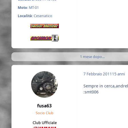
Moto
: MT-01
Località
: Cesenatico
1 mese dopo...
7 Febbraio 2011
15 anni
Sempre in cerca,andreb
:smt006
fusa63
Socio Club