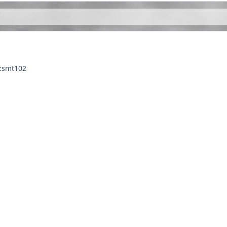
 :smt102