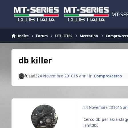
Vai al contenuto
MT-SER
Indice
Forum
UTILITIES
Mercatino
Compro/cer
db killer
fusa63
24 Novembre 2010
15 anni
in
Compro/cerco
24 Novembre 2010
15 an
Cerco db per akra stage
:smt006