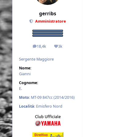
gerribs
Amministratore
18,4k
3k
messaggi
Reputazione
Sergente Maggiore
Nome:
Gianni
Cognome:
E.
Moto
: MT-09 847cc (2014/2016)
Località
: Emisfero Nord