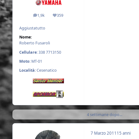
1,9k
359
messaggi
Reputazione
Aggiustatutto
Nome:
Roberto Fusaroli
Cellulare
: 338 7713150
Moto
: MT-01
Località
: Cesenatico
4 settimane dopo...
7 Marzo 2011
15 anni