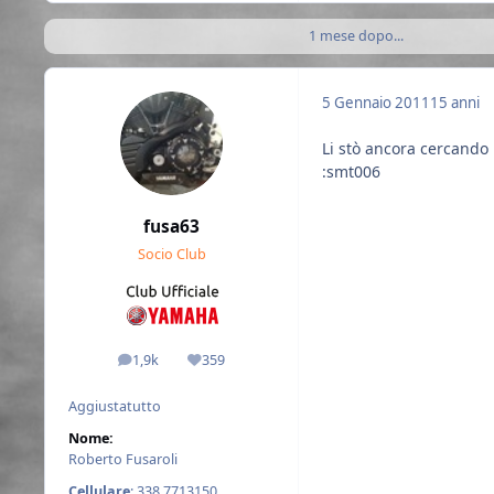
1 mese dopo...
5 Gennaio 2011
15 anni
Li stò ancora cercando
:smt006
fusa63
Socio Club
1,9k
359
messaggi
Reputazione
Aggiustatutto
Nome:
Roberto Fusaroli
Cellulare
: 338 7713150