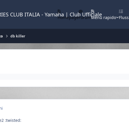
IES CLUB ITALIA - Yamaha | Club Ufficiale
Homepage
Forum
Menu rapido
Fluss
co
db killer
ni
2 :twisted: