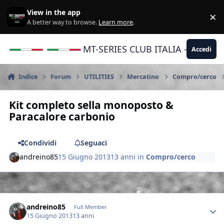
Vai al contenuto
View in the app
×
Di
A better way to browse.
Learn more
.
MT-SERIES CLUB ITALIA - Yamaha |
Accedi
Indice
Forum
UTILITIES
Mercatino
Compro/cerco
Kit completo sella monoposto &
Paracalore carbonio
Condividi
Seguaci
andreino85
15 Giugno 2013
13 anni
in
Compro/cerco
Author stats
andreino85
Full Member
15 Giugno 2013
13 anni