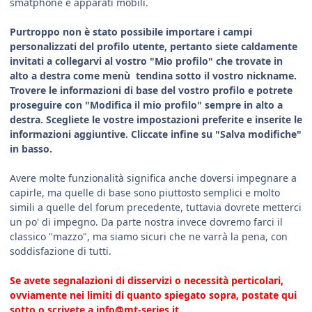
smatphone e apparati mobili.
Purtroppo non è stato possibile importare i campi
personalizzati del profilo utente, pertanto siete caldamente
invitati a collegarvi al vostro "Mio profilo" che trovate in
alto a destra come menù tendina sotto il vostro nickname.
Trovere le informazioni di base del vostro profilo e potrete
proseguire con "Modifica il mio profilo" sempre in alto a
destra. Scegliete le vostre impostazioni preferite e inserite le
informazioni aggiuntive. Cliccate infine su "Salva modifiche"
in basso.
Avere molte funzionalità significa anche doversi impegnare a
capirle, ma quelle di base sono piuttosto semplici e molto
simili a quelle del forum precedente, tuttavia dovrete metterci
un po' di impegno. Da parte nostra invece dovremo farci il
classico "mazzo", ma siamo sicuri che ne varrà la pena, con
soddisfazione di tutti.
Se avete segnalazioni di disservizi o necessità perticolari,
ovviamente nei limiti di quanto spiegato sopra, postate qui
sotto o scrivete a info@mt-series.it