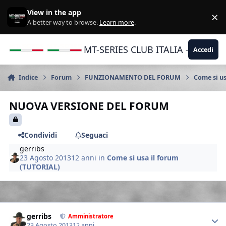
Vai al contenuto
View in the app
×
Di
A better way to browse.
Learn more
.
MT-SERIES CLUB ITALIA - Yamaha |
Accedi
Indice
Forum
FUNZIONAMENTO DEL FORUM
Come si u
NUOVA VERSIONE DEL FORUM
Condividi
Seguaci
gerribs
23 Agosto 2013
12 anni
in
Come si usa il forum
(TUTORIAL)
Author stats
gerribs
Amministratore
23 Agosto 2013
12 anni