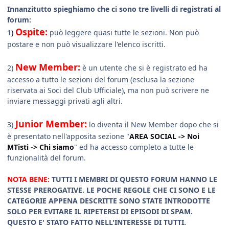
Innanzitutto spieghiamo che ci sono tre livelli di registrati al
forum:
Ospite:
1
)
può leggere quasi tutte le sezioni. Non può
postare e non può visualizzare l'elenco iscritti.
New Member:
2)
è un utente che si è registrato ed ha
accesso a tutto le sezioni del forum (esclusa la sezione
riservata ai Soci del Club Ufficiale), ma non può scrivere ne
inviare messaggi privati agli altri.
Junior Member:
3)
lo diventa il New Member dopo che si
è presentato nell'apposita sezione "
AREA SOCIAL -> Noi
MTisti -> Chi siamo
" ed ha accesso completo a tutte le
funzionalità del forum.
NOTA BENE:
TUTTI I MEMBRI DI QUESTO FORUM HANNO LE
STESSE PREROGATIVE. LE POCHE REGOLE CHE CI SONO E LE
CATEGORIE APPENA DESCRITTE SONO STATE INTRODOTTE
SOLO PER EVITARE IL RIPETERSI DI EPISODI DI SPAM.
QUESTO E' STATO FATTO NELL'INTERESSE DI TUTTI.