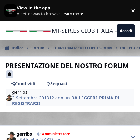
Vai al contenuto
View in the app
×
Di
A better way to browse.
Learn more
.
MT-SERIES CLUB ITALIA - Yamaha |
Accedi
Indice
Forum
FUNZIONAMENTO DEL FORUM
DA LEGGE
PRESENTAZIONE DEL NOSTRO FORUM
Condividi
Seguaci
gerribs
2 Settembre 2013
12 anni
in
DA LEGGERE PRIMA DI
REGISTRARSI
Author stats
gerribs
Amministratore
2 Settembre 2013
12 anni