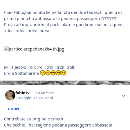
Ciao Fabio,hai notato ke nella foto dei due tedeschi quello in
primo piano ha abbassato le pedane passeggero ?????????
Prova ad ingrandirne il particolare e poi dimmi se ho ragione
:idea: :idea: :idea: :idea:
MT a Jesolo :roll: :roll: :roll: :roll: :roll:
Ero a Sottomarina
Author stats
fabiotv
Full Member
2 Maggio 2007
19 anni
AUTORE
Controllata su originale :shock:
Che occhio...hai ragione pedana passeggero abbassata