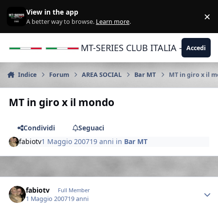
Vai al contenuto
View in the app
×
Di
A better way to browse.
Learn more
.
MT-SERIES CLUB ITALIA - Yamaha |
Accedi
Indice
Forum
AREA SOCIAL
Bar MT
MT in giro x il 
MT in giro x il mondo
Condividi
Seguaci
fabiotv
1 Maggio 2007
19 anni
in
Bar MT
Author stats
fabiotv
Full Member
1 Maggio 2007
19 anni