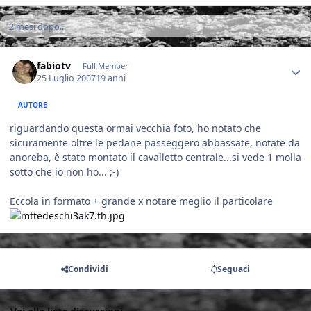
2 mesi dopo...
Author stats
fabiotv
Full Member
25 Luglio 2007
19 anni
AUTORE
riguardando questa ormai vecchia foto, ho notato che
sicuramente oltre le pedane passeggero abbassate, notate da
anoreba, è stato montato il cavalletto centrale...si vede 1 molla
sotto che io non ho... ;-)
Eccola in formato + grande x notare meglio il particolare
Condividi
Seguaci