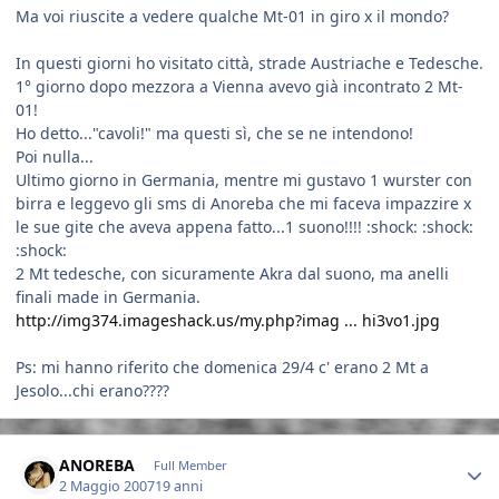
Ma voi riuscite a vedere qualche Mt-01 in giro x il mondo?
In questi giorni ho visitato città, strade Austriache e Tedesche.
1° giorno dopo mezzora a Vienna avevo già incontrato 2 Mt-
01!
Ho detto..."cavoli!" ma questi sì, che se ne intendono!
Poi nulla...
Ultimo giorno in Germania, mentre mi gustavo 1 wurster con
birra e leggevo gli sms di Anoreba che mi faceva impazzire x
le sue gite che aveva appena fatto...1 suono!!!! :shock: :shock:
:shock:
2 Mt tedesche, con sicuramente Akra dal suono, ma anelli
finali made in Germania.
http://img374.imageshack.us/my.php?imag ... hi3vo1.jpg
Ps: mi hanno riferito che domenica 29/4 c' erano 2 Mt a
Jesolo...chi erano????
Author stats
ANOREBA
Full Member
2 Maggio 2007
19 anni