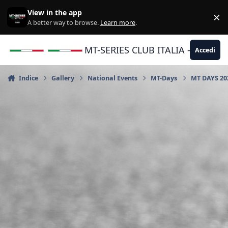
Vai al contenuto
View in the app
×
Di
A better way to browse.
Learn more
.
MT-SERIES CLUB ITALIA - Yamaha |
Accedi
Indice
Gallery
National Events
MT-Days
MT DAYS 20