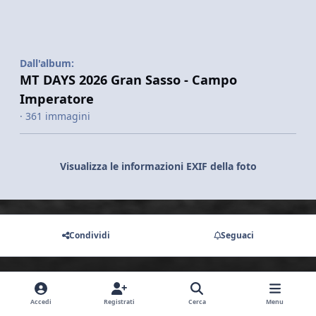
Dall'album:
MT DAYS 2026 Gran Sasso - Campo
Imperatore
· 361 immagini
Visualizza le informazioni EXIF della foto
Condividi
Seguaci
Non ci sono commenti da visualizzare.
Accedi
Registrati
Cerca
Menu