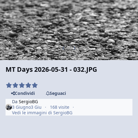
Previous carousel slide
Next carousel slide
MT Days 2026-05-31 - 032.JPG
Condividi
Seguaci
Da
SergioBG
3 Giugno
3 Giu
168 visite
Vedi le immagini di SergioBG