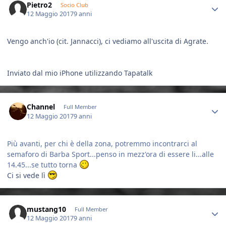
Pietro2
Socio Club
12 Maggio 2017
9 anni
Vengo anch'io (cit. Jannacci), ci vediamo all'uscita di Agrate.
Inviato dal mio iPhone utilizzando Tapatalk
Author stats
Channel
Full Member
12 Maggio 2017
9 anni
Più avanti, per chi è della zona, potremmo incontrarci al
semaforo di Barba Sport...penso in mezz'ora di essere li...alle
14.45...se tutto torna
Ci si vede lì
Author stats
mustang10
Full Member
12 Maggio 2017
9 anni