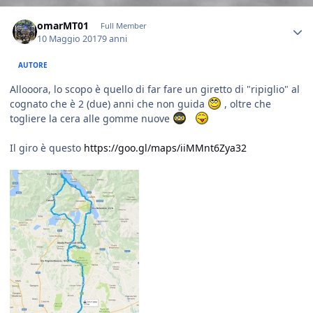
Author stats
omarMT01
Full Member
10 Maggio 2017
9 anni
AUTORE
Allooora, lo scopo è quello di far fare un giretto di "ripiglio" al
cognato che è 2 (due) anni che non guida
, oltre che
togliere la cera alle gomme nuove
Il giro è questo
https://goo.gl/maps/iiMMnt6Zya32