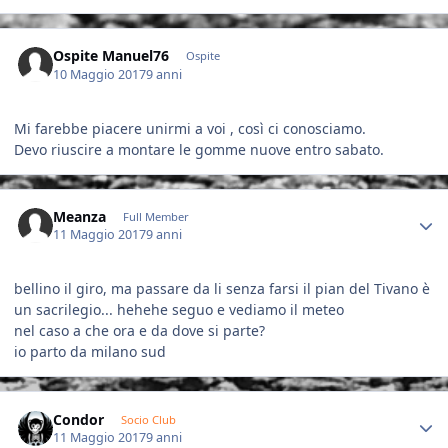
Ospite Manuel76
Ospite
10 Maggio 2017
9 anni
Mi farebbe piacere unirmi a voi , così ci conosciamo.
Devo riuscire a montare le gomme nuove entro sabato.
Author stats
Meanza
Full Member
11 Maggio 2017
9 anni
bellino il giro, ma passare da li senza farsi il pian del Tivano è
un sacrilegio... hehehe seguo e vediamo il meteo
nel caso a che ora e da dove si parte?
io parto da milano sud
Author stats
Condor
Socio Club
11 Maggio 2017
9 anni