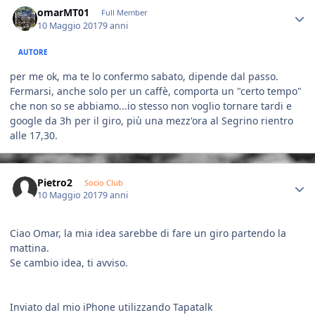
Author stats
omarMT01
Full Member
10 Maggio 2017
9 anni
AUTORE
per me ok, ma te lo confermo sabato, dipende dal passo.
Fermarsi, anche solo per un caffè, comporta un "certo tempo"
che non so se abbiamo...io stesso non voglio tornare tardi e
google da 3h per il giro, più una mezz'ora al Segrino rientro
alle 17,30.
Author stats
Pietro2
Socio Club
10 Maggio 2017
9 anni
Ciao Omar, la mia idea sarebbe di fare un giro partendo la
mattina.
Se cambio idea, ti avviso.
Inviato dal mio iPhone utilizzando Tapatalk