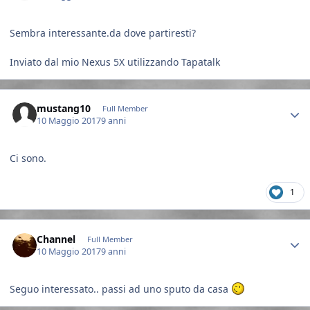
Sembra interessante.da dove partiresti?
Inviato dal mio Nexus 5X utilizzando Tapatalk
Author stats
mustang10
Full Member
10 Maggio 2017
9 anni
Ci sono.
1
Author stats
Channel
Full Member
10 Maggio 2017
9 anni
Seguo interessato.. passi ad uno sputo da casa