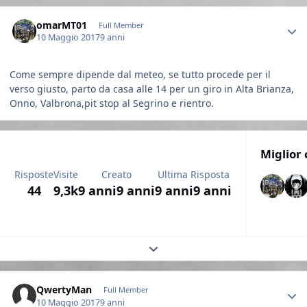
Author stats
omarMT01
Full Member
10 Maggio 2017
9 anni
Come sempre dipende dal meteo, se tutto procede per il
verso giusto, parto da casa alle 14 per un giro in Alta Brianza,
Onno, Valbrona,pit stop al Segrino e rientro.
Miglior 
Risposte
Visite
Creato
Ultima Risposta
44
9,3k
9 anni
9 anni
9 anni
9 anni
Expand topic overview
Author stats
QwertyMan
Full Member
10 Maggio 2017
9 anni