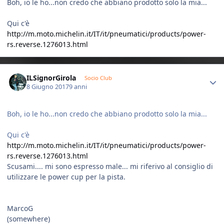
Boh, io le ho...non credo che abbiano prodotto solo la mia...
Qui c'è
http://m.moto.michelin.it/IT/it/pneumatici/products/power-
rs.reverse.1276013.html
Author stats
ILSignorGirola
Socio Club
8 Giugno 2017
9 anni
Boh, io le ho...non credo che abbiano prodotto solo la mia...
Qui c'è
http://m.moto.michelin.it/IT/it/pneumatici/products/power-
rs.reverse.1276013.html
Scusami.... mi sono espresso male... mi riferivo al consiglio di
utilizzare le power cup per la pista.
MarcoG
(somewhere)