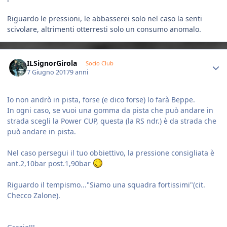
Riguardo le pressioni, le abbasserei solo nel caso la senti
scivolare, altrimenti otterresti solo un consumo anomalo.
Author stats
ILSignorGirola
Socio Club
7 Giugno 2017
9 anni
Io non andrò in pista, forse (e dico forse) lo farà Beppe.
In ogni caso, se vuoi una gomma da pista che può andare in
strada scegli la Power CUP, questa (la RS ndr.) è da strada che
può andare in pista.
Nel caso persegui il tuo obbiettivo, la pressione consigliata è
ant.2,10bar post.1,90bar
Riguardo il tempismo..."Siamo una squadra fortissimi"(cit.
Checco Zalone).