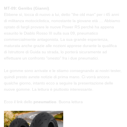
MT-09: Gerribs (Gianni)
.
Ebbene sì, tocca di nuovo a lui, detto "the old man" per i 45 anni
di militanza motociclistica, nonostante la giovane età .... Abbiamo
optato di fargli provare le nuove Power RS perché ha appena
esaurito le Diablo Rosso III sulla sua 09, pneumatico
commercialmente antagonista. La sua grande esperienza,
maturata anche grazie alle nozioni apprese durante la qualifica
di
Istruttore di Guida
su strada, lo porterà sicuramente ad
effettuare un confronto "onesto" fra i due pneumatici.
Le gomme sono arrivate e le stiamo consegnando ai nostri tester,
quindi presto avrete notizie di prima mano. Ci vorrà ancora
qualche giorno, intanto ecco a seguire la presentazione delle
nuove gomme. La lettura è piuttosto interessante.
Ecco il link dello
pneumatico
. Buona lettura