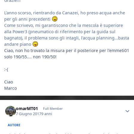
Grazie!!!
L'anno scorso, rientrando da Canazei, ho preso acqua anche
per gli anni precedenti
Come scrivevo, mi garantiscono che la mescola è superiore
alla Power3 (pneumatico di riferimento per la guida sul
bagnato), il problema sono gli intagli, l'acqua planning...basta
andare piano
Ciao, non ho trovato la misura per il posteriore per l'emmeti01
solo 190/55.... non 190/50!
:-(
Ciao
Marco
Author stats
omarMT01
Full Member
7 Giugno 2017
9 anni
AUTORE