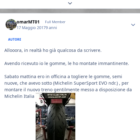
Expand topic overview
Author stats
omarMT01
Full Member
17 Maggio 2017
9 anni
AUTORE
Allooora, in realtà ho già qualcosa da scrivere.
Avendo ricevuto io le gomme, le ho montate immantinente.
Sabato mattina ero in officina a togliere le gomme, semi
nuove, che avevo sotto (Michelin SuperSport EVO ndr.) , per
montare il nuovo treno gentilmente messo a disposizione da
Michelin Italia