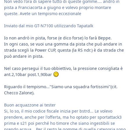
Non vedo l'ora di sapere tutto di queste gomme.... andrò in
pista a Franciacorta a giugno e volevo proprio montare
queste. Avete un tempismo eccezionale
Inviato dal mio GT-N7100 utilizzando Tapatalk
Io non andrò in pista, forse (e dico forse) lo farà Beppe.
In ogni caso, se vuoi una gomma da pista che può andare in
strada scegli la Power CUP, questa (la RS ndr.) è da strada che
può andare in pista.
Nel caso persegui il tuo obbiettivo, la pressione consigliata è
ant.2,10bar post.1,90bar
Riguardo il tempismo..."Siamo una squadra fortissimi"(cit.
Checco Zalone).
Buon acquazzone ai tester
Si, lo so, il mio codice fiscale inizia per bstrd... Le volevo
prendere, anche per l'offerta, ma ho optato per sportattack3
prima e s21 poi perché ho timore che siano ingestibili se
prendo acqua... Per il resto le gomme di quella categoria sono