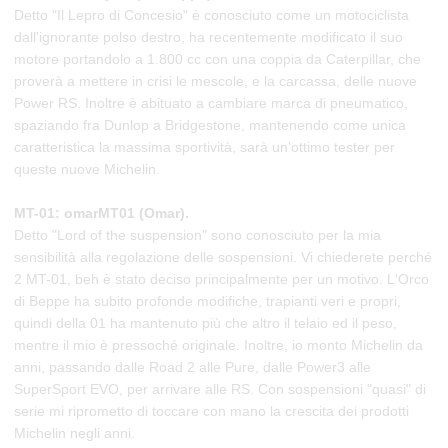
Detto "Il Lepro di Concesio" è conosciuto come un motociclista
dall'ignorante polso destro, ha recentemente modificato il suo
motore portandolo a 1.800 cc con una coppia da Caterpillar, che
proverà a mettere in crisi le mescole, e la carcassa, delle nuove
Power RS. Inoltre è abituato a cambiare marca di pneumatico,
spaziando fra Dunlop a Bridgestone, mantenendo come unica
caratteristica la massima sportività, sarà un'ottimo tester per
queste nuove Michelin.
MT-01: omarMT01 (Omar).
Detto "Lord of the suspension" sono conosciuto per la mia
sensibilità alla regolazione delle sospensioni. Vi chiederete perché
2 MT-01, beh è stato deciso principalmente per un motivo. L'Orco
di Beppe ha subito profonde modifiche, trapianti veri e propri,
quindi della 01 ha mantenuto più che altro il telaio ed il peso,
mentre il mio è pressoché originale. Inoltre, io monto Michelin da
anni, passando dalle Road 2 alle Pure, dalle Power3 alle
SuperSport EVO, per arrivare alle RS. Con sospensioni "quasi" di
serie mi riprometto di toccare con mano la crescita dei prodotti
Michelin negli anni.