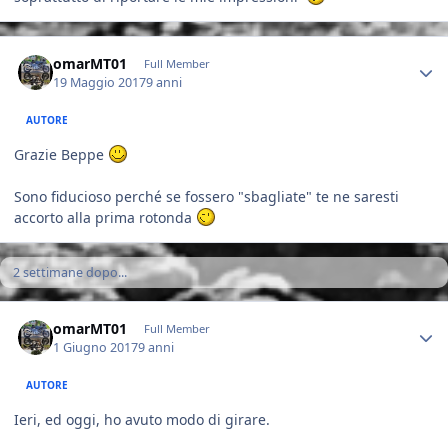
Author stats
omarMT01
Full Member
19 Maggio 2017
9 anni
AUTORE
Grazie Beppe
Sono fiducioso perché se fossero "sbagliate" te ne saresti
accorto alla prima rotonda
2 settimane dopo...
Author stats
omarMT01
Full Member
1 Giugno 2017
9 anni
AUTORE
Ieri, ed oggi, ho avuto modo di girare.