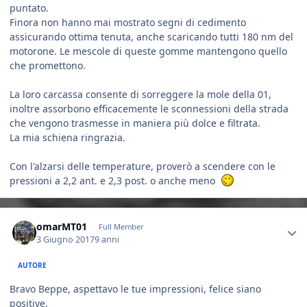
puntato.
Finora non hanno mai mostrato segni di cedimento
assicurando ottima tenuta, anche scaricando tutti 180 nm del
motorone. Le mescole di queste gomme mantengono quello
che promettono.
La loro carcassa consente di sorreggere la mole della 01,
inoltre assorbono efficacemente le sconnessioni della strada
che vengono trasmesse in maniera più dolce e filtrata.
La mia schiena ringrazia.
Con l'alzarsi delle temperature, proverò a scendere con le
pressioni a 2,2 ant. e 2,3 post. o anche meno
Author stats
omarMT01
Full Member
3 Giugno 2017
9 anni
AUTORE
Bravo Beppe, aspettavo le tue impressioni, felice siano
positive.