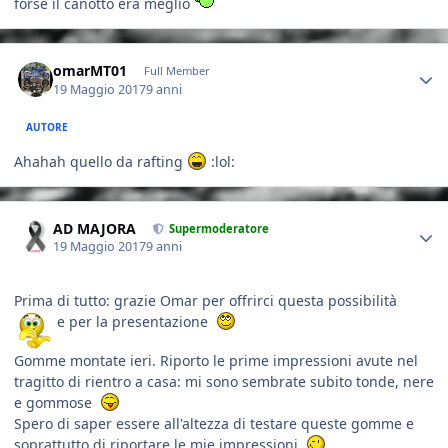
forse il canotto era meglio
Author stats
omarMT01
Full Member
19 Maggio 2017
9 anni
AUTORE
Ahahah quello da rafting
:lol:
Author stats
AD MAJORA
Supermoderatore
19 Maggio 2017
9 anni
Prima di tutto: grazie Omar per offrirci questa possibilità
e per la presentazione
Gomme montate ieri. Riporto le prime impressioni avute nel
tragitto di rientro a casa: mi sono sembrate subito tonde, nere
e gommose
Spero di saper essere all'altezza di testare queste gomme e
soprattutto di riportare le mie impressioni