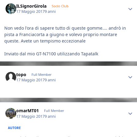
Author stats
ILSignorGirola
Socio Club
17 Maggio 2017
9 anni
Non vedo l'ora di sapere tutto di queste gomme.... andrò in
pista a Franciacorta a giugno e volevo proprio montare
queste. Avete un tempismo eccezionale
Inviato dal mio GT-N7100 utilizzando Tapatalk
Author stats
topo
Full Member
17 Maggio 2017
9 anni
Author stats
omarMT01
Full Member
17 Maggio 2017
9 anni
AUTORE