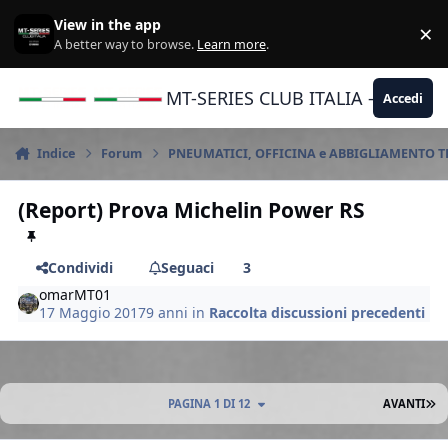
Vai al contenuto
View in the app
×
Di
A better way to browse.
Learn more
.
MT-SERIES CLUB ITALIA - Yamaha |
Accedi
Indice
Forum
PNEUMATICI, OFFICINA e ABBIGLIAMENTO 
(Report) Prova Michelin Power RS
Condividi
Seguaci
3
omarMT01
17 Maggio 2017
9 anni
in
Raccolta discussioni precedenti
U
PAGINA 1 DI 12
AVANTI