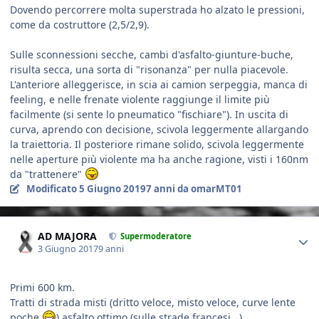
Dovendo percorrere molta superstrada ho alzato le pressioni,
come da costruttore (2,5/2,9).
Sulle sconnessioni secche, cambi d'asfalto-giunture-buche,
risulta secca, una sorta di "risonanza" per nulla piacevole.
L'anteriore alleggerisce, in scia ai camion serpeggia, manca di
feeling, e nelle frenate violente raggiunge il limite più
facilmente (si sente lo pneumatico "fischiare"). In uscita di
curva, aprendo con decisione, scivola leggermente allargando
la traiettoria. Il posteriore rimane solido, scivola leggermente
nelle aperture più violente ma ha anche ragione, visti i 160nm
da "trattenere"
Modificato
5 Giugno 2019
7 anni
da omarMT01
Author stats
AD MAJORA
Supermoderatore
3 Giugno 2017
9 anni
Primi 600 km.
Tratti di strada misti (dritto veloce, misto veloce, curve lente
poche
) asfalto ottimo (sulle strade francesi...)