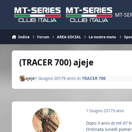
Vai al contenuto
MT-SER
Indice
Forum
AREA SOCIAL
Le nostre moto
Spor
(TRACER 700) ajeje
ajeje
1 Giugno 2017
9 anni
in
TRACER 700
1 Giugno 2017
9 anni
Dopo 3 anni di mt-07 h
Ordinata lunedì pomeri