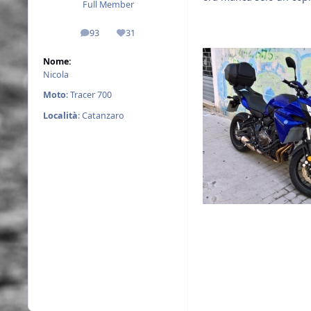
Full Member
93
31
messaggi
Reputazione
Nome:
Nicola
Moto
: Tracer 700
Località
: Catanzaro