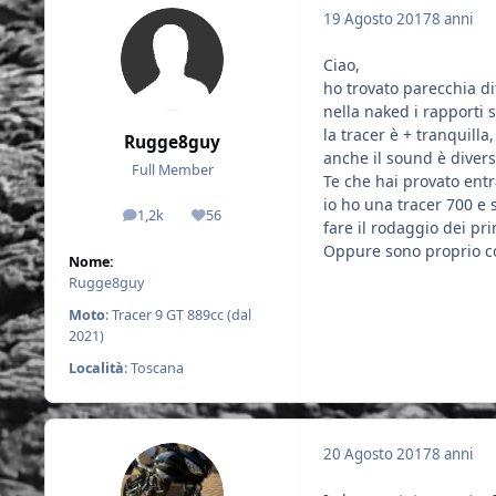
19 Agosto 2017
8 anni
Ciao,
ho trovato parecchia dif
nella naked i rapporti 
la tracer è + tranquilla,
Rugge8guy
anche il sound è divers
Full Member
Te che hai provato ent
io ho una tracer 700 e 
1,2k
56
messaggi
Reputazione
fare il rodaggio dei pr
Oppure sono proprio co
Nome:
Rugge8guy
Moto
: Tracer 9 GT 889cc (dal
2021)
Località
: Toscana
20 Agosto 2017
8 anni