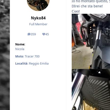
Io ho montato questo, 
DIrei che sta bene!
Ciao!
Nyko84
Full Member
359
45
messaggi
Reputazione
Nome:
Nicola
Moto
: Tracer 700
Località
: Reggio Emilia