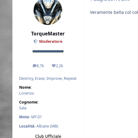
Veramente bella col col
TorqueMaster
Moderatore
8,7k
2,2k
messaggi
Reputazione
Destroy, Erase, Improve, Repeat
Nome:
Lorenzo
Cognome:
Sala
Moto
: MT-01
Località
: Albiate (MB)