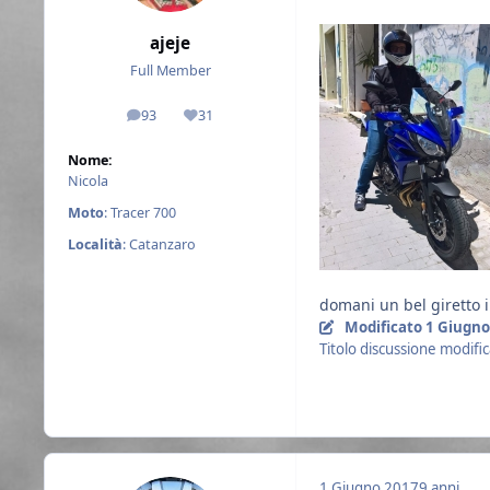
ajeje
Full Member
93
31
messaggi
Reputazione
Nome:
Nicola
Moto
: Tracer 700
Località
: Catanzaro
domani un bel giretto i
Modificato
1 Giugno
Titolo discussione modifi
1 Giugno 2017
9 anni