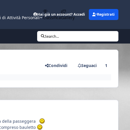
Hai già un account? Accedi
Registrati
i di Attività Personali
Classifica
Gallery
Search...
Condividi
Seguaci
1
ità della passeggera
0 compreso bauletto