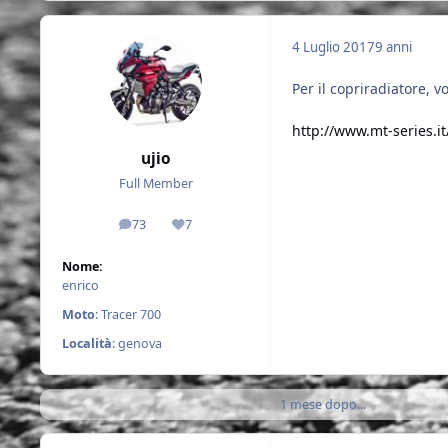
4 Luglio 2017
9 anni
Per il copriradiatore, 
http://www.mt-series.i
ujio
Full Member
73
7
messaggi
Reputazione
Nome:
enrico
Moto
: Tracer 700
Località
: genova
1 mese dopo...