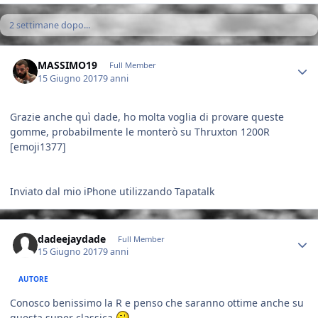
2 settimane dopo...
Author stats
MASSIMO19
Full Member
15 Giugno 2017
9 anni
Grazie anche quì dade, ho molta voglia di provare queste
gomme, probabilmente le monterò su Thruxton 1200R
[emoji1377]
Inviato dal mio iPhone utilizzando Tapatalk
Author stats
dadeejaydade
Full Member
15 Giugno 2017
9 anni
AUTORE
Conosco benissimo la R e penso che saranno ottime anche su
questa super classica