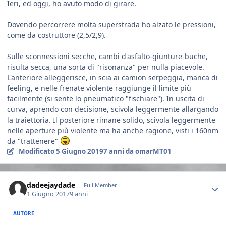
Ieri, ed oggi, ho avuto modo di girare.
Dovendo percorrere molta superstrada ho alzato le pressioni,
come da costruttore (2,5/2,9).
Sulle sconnessioni secche, cambi d'asfalto-giunture-buche,
risulta secca, una sorta di "risonanza" per nulla piacevole.
L'anteriore alleggerisce, in scia ai camion serpeggia, manca di
feeling, e nelle frenate violente raggiunge il limite più
facilmente (si sente lo pneumatico "fischiare"). In uscita di
curva, aprendo con decisione, scivola leggermente allargando
la traiettoria. Il posteriore rimane solido, scivola leggermente
nelle aperture più violente ma ha anche ragione, visti i 160nm
da "trattenere"
Modificato
5 Giugno 2019
7 anni
da omarMT01
Author stats
dadeejaydade
Full Member
1 Giugno 2017
9 anni
AUTORE