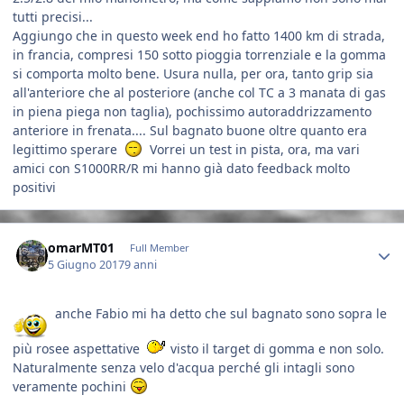
tutti precisi...
Aggiungo che in questo week end ho fatto 1400 km di strada,
in francia, compresi 150 sotto pioggia torrenziale e la gomma
si comporta molto bene. Usura nulla, per ora, tanto grip sia
all'anteriore che al posteriore (anche col TC a 3 manata di gas
in piena piega non taglia), pochissimo autoraddrizzamento
anteriore in frenata.... Sul bagnato buone oltre quanto era
legittimo sperare
Vorrei un test in pista, ora, ma vari
amici con S1000RR/R mi hanno già dato feedback molto
positivi
Author stats
omarMT01
Full Member
5 Giugno 2017
9 anni
anche Fabio mi ha detto che sul bagnato sono sopra le
più rosee aspettative
visto il target di gomma e non solo.
Naturalmente senza velo d'acqua perché gli intagli sono
veramente pochini