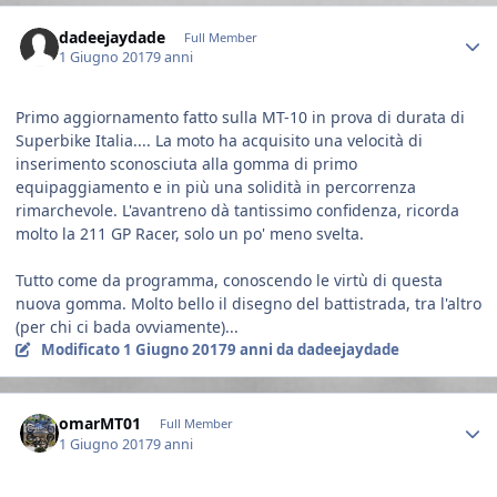
Author stats
dadeejaydade
Full Member
1 Giugno 2017
9 anni
Primo aggiornamento fatto sulla MT-10 in prova di durata di
Superbike Italia.... La moto ha acquisito una velocità di
inserimento sconosciuta alla gomma di primo
equipaggiamento e in più una solidità in percorrenza
rimarchevole. L'avantreno dà tantissimo confidenza, ricorda
molto la 211 GP Racer, solo un po' meno svelta.
Tutto come da programma, conoscendo le virtù di questa
nuova gomma. Molto bello il disegno del battistrada, tra l'altro
(per chi ci bada ovviamente)...
Modificato
1 Giugno 2017
9 anni
da dadeejaydade
Author stats
omarMT01
Full Member
1 Giugno 2017
9 anni