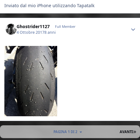
Inviato dal mio iPhone utilizzando Tapatalk
Author stats
Ghostrider1127
Full Member
4 Ottobre 2017
8 anni
U
PAGINA 1 DI 2
AVANTI