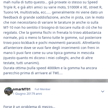
mah nulla di tutto questo... già provate io stesso su Speed
Triple R, e già altri amici su varie moto, S1000R e XE, street R,
Tuono V4, multistrada, ecc..... generalmente mi viene dato un
feedback di grande soddisfazione, anche in pista, con le moto
che non necessitano di variare le tarature (e anche io sulla
MT-10 non ho sentito il bisogno di toccare nulla di ciò che ho
regolato. Che la gomma fischi in frenata lo trovo abbastanza
normale, più o meno lo fanno tutte le gomme, sul posteriore
trovo poco kickback e pochi movimenti parassiti. Altrettanto
all'anteriore dove se vuoi fare degli inserimenti con freni in
mano li puoi fare come su una tipica gomma in mescola
(questo quanto mi dicono i miei colleghi, anche di altre
testate, tutti unanimi).
Durata ottima (sulla speed 4000km e la gomma ha ancora
parecchio prima di arrivare al TWI....
Author stats
omarMT01
Full Member
1 Giugno 2017
9 anni
Forse è un problema di mezzo...