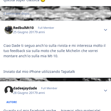
2 settimane dopo...
Author stats
RedbulMt10
Full Member
25 Giugno 2017
9 anni
Ciao Dade ti seguo anch'io sulla rivista e mi interessa molto il
tuo feedback sia sulla moto che sulle Michelin che vorrei
montare anch'io sulla mia Mt-10.
Inviato dal mio iPhone utilizzando Tapatalk
Author stats
dadeejaydade
Full Member
28 Giugno 2017
9 anni
AUTORE
Guarda sul mio facebook anche.... troverai altro materiale!