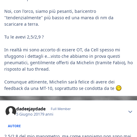
Noi, con l'orco, siamo più pesanti, baricentro
"tendenzialmente" più basso ed una marea di nm da
scaricare a terra.
Tu le avevi 2,5/2,9 ?
In realtà mi sono accorto di essere OT, da Cell spesso mi
sfuggono i dettagli e...visto che abbiamo in prova questi
pneumatici, gentilmente offerti da Michelin (tramite Fabio), ho
risposto al tuo thread.
Comunque attinente, Michelin sarà felice di avere dei
feedback da una MT-10, soprattutto se condotta da te
Author stats
dadeejaydade
Full Member
5 Giugno 2017
9 anni
AUTORE
2.5/2.8 del mio manometro, ma come sappiamo non sono mai