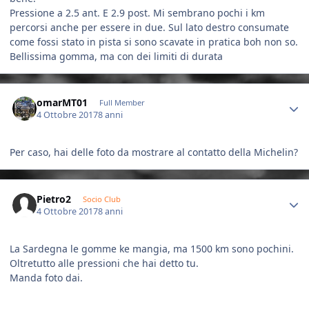
Pressione a 2.5 ant. E 2.9 post. Mi sembrano pochi i km
percorsi anche per essere in due. Sul lato destro consumate
come fossi stato in pista si sono scavate in pratica boh non so.
Bellissima gomma, ma con dei limiti di durata
Author stats
omarMT01
Full Member
4 Ottobre 2017
8 anni
Per caso, hai delle foto da mostrare al contatto della Michelin?
Author stats
Pietro2
Socio Club
4 Ottobre 2017
8 anni
La Sardegna le gomme ke mangia, ma 1500 km sono pochini.
Oltretutto alle pressioni che hai detto tu.
Manda foto dai.