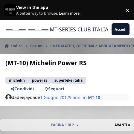
Vai al contenuto
View in the app
×
Di
A better way to browse.
Learn more
.
MT-SERIES CLUB ITALIA - Yamaha |
Accedi
Indice
Forum
PNEUMATICI, OFFICINA e ABBIGLIAMENTO 
(MT-10) Michelin Power RS
michelin
power rs
superbike italia
Condividi
Seguaci
dadeejaydade
1 Giugno 2017
9 anni
in
MT-10
U
PAGINA 1 DI 2
AVANTI