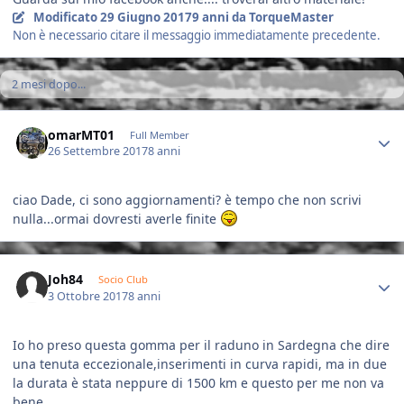
Modificato
29 Giugno 2017
9 anni
da TorqueMaster
Non è necessario citare il messaggio immediatamente precedente.
2 mesi dopo...
Author stats
omarMT01
Full Member
26 Settembre 2017
8 anni
ciao Dade, ci sono aggiornamenti? è tempo che non scrivi
nulla...ormai dovresti averle finite
Author stats
Joh84
Socio Club
3 Ottobre 2017
8 anni
Io ho preso questa gomma per il raduno in Sardegna che dire
una tenuta eccezionale,inserimenti in curva rapidi, ma in due
la durata è stata neppure di 1500 km e questo per me non va
bene.