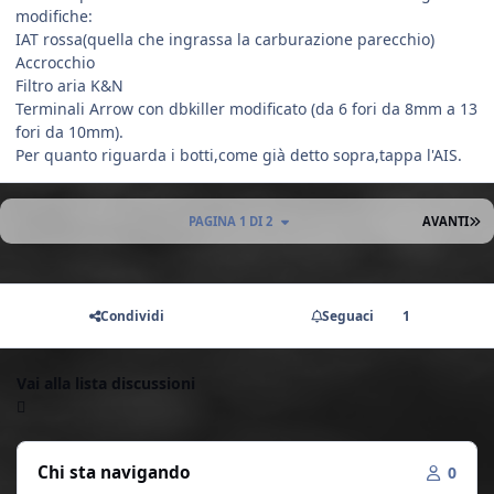
modifiche:
IAT rossa(quella che ingrassa la carburazione parecchio)
Accrocchio
Filtro aria K&N
Terminali Arrow con dbkiller modificato (da 6 fori da 8mm a 13
fori da 10mm).
Per quanto riguarda i botti,come già detto sopra,tappa l'AIS.
U
PAGINA 1 DI 2
AVANTI
Condividi
Seguaci
1
Vai alla lista discussioni
Chi sta navigando
0