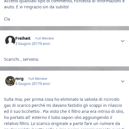
Accetto qualsiasi tipo di commento, richiesta di informazioni e
aiuto. E vi ringrazio sin da subito!
Cla
Author stats
Freiheit
Full Member
3 Giugno 2017
9 anni
Scarichi , servono.
Author stats
mrg
Full Member
4 Giugno 2017
9 anni
Sulla mia, per prima cosa ho eliminato la valvola di ricircolo
gas di scarico perché mi davano fastidio gli scoppi in rilascio
ed il suo ticchettio . Poi visto che il filtro aria era intriso di olio,
ho portato all' esterno il tubo vapori olio aggiungendo il
relativo filtro. Lo scarico originale a parte fare un rumore da