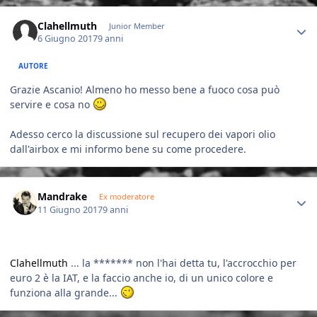
Author stats
Clahellmuth
Junior Member
6 Giugno 2017
9 anni
AUTORE
Grazie Ascanio! Almeno ho messo bene a fuoco cosa può
servire e cosa no
Adesso cerco la discussione sul recupero dei vapori olio
dall'airbox e mi informo bene su come procedere.
Author stats
Mandrake
Ex moderatore
11 Giugno 2017
9 anni
Clahellmuth
... la ******* non l'hai detta tu, l'accrocchio per
euro 2 è la IAT, e la faccio anche io, di un unico colore e
funziona alla grande...