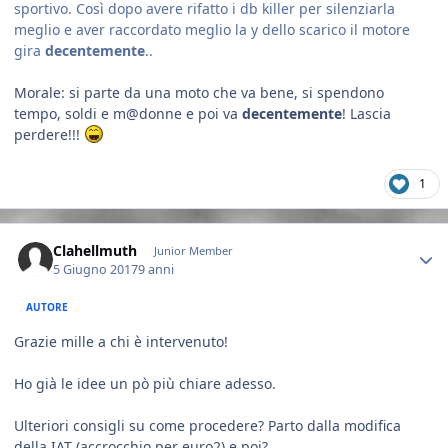
sportivo. Così dopo avere rifatto i db killer per silenziarla
meglio e aver raccordato meglio la y dello scarico il motore
gira
decentemente
..
Morale: si parte da una moto che va bene, si spendono
tempo, soldi e m@donne e poi va
decentemente
! Lascia
perdere!!!
1
Author stats
Clahellmuth
Junior Member
5 Giugno 2017
9 anni
AUTORE
Grazie mille a chi è intervenuto!
Ho già le idee un pò più chiare adesso.
Ulteriori consigli su come procedere? Parto dalla modifica
della IAT (accrocchio per euro2) e poi?