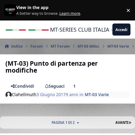
Vai al contenuto
View in the app
×
Di
A better way to browse.
Learn more
.
MT-SERIES CLUB ITALIA - Yamaha |
Accedi
Indice
Forum
MT Forum
MT-03 660cc
MT-03 Varie
(MT-03) Punto di partenza per
modifiche
Condividi
Seguaci
1
Clahellmuth
3 Giugno 2017
9 anni
in
MT-03 Varie
U
PAGINA 1 DI 2
AVANTI