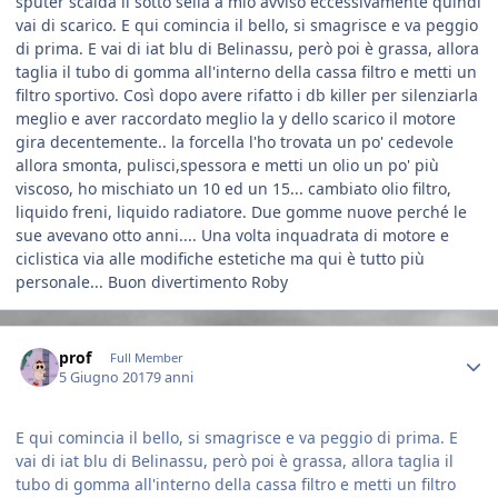
sputer scalda il sotto sella a mio avviso eccessivamente quindi
vai di scarico. E qui comincia il bello, si smagrisce e va peggio
di prima. E vai di iat blu di Belinassu, però poi è grassa, allora
taglia il tubo di gomma all'interno della cassa filtro e metti un
filtro sportivo. Così dopo avere rifatto i db killer per silenziarla
meglio e aver raccordato meglio la y dello scarico il motore
gira decentemente.. la forcella l'ho trovata un po' cedevole
allora smonta, pulisci,spessora e metti un olio un po' più
viscoso, ho mischiato un 10 ed un 15... cambiato olio filtro,
liquido freni, liquido radiatore. Due gomme nuove perché le
sue avevano otto anni.... Una volta inquadrata di motore e
ciclistica via alle modifiche estetiche ma qui è tutto più
personale... Buon divertimento Roby
Author stats
prof
Full Member
5 Giugno 2017
9 anni
E qui comincia il bello, si smagrisce e va peggio di prima. E
vai di iat blu di Belinassu, però poi è grassa, allora taglia il
tubo di gomma all'interno della cassa filtro e metti un filtro