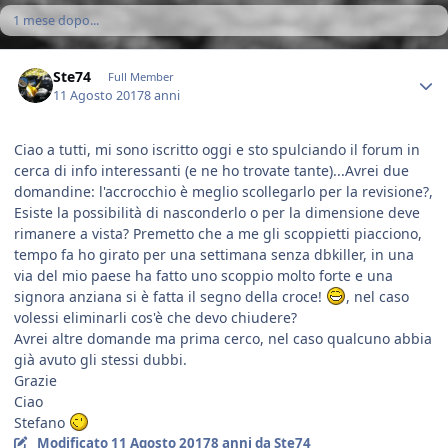
1 mese dopo...
Author stats
Ste74
Full Member
11 Agosto 2017
8 anni
Ciao a tutti, mi sono iscritto oggi e sto spulciando il forum in
cerca di info interessanti (e ne ho trovate tante)...Avrei due
domandine: l'accrocchio è meglio scollegarlo per la revisione?,
Esiste la possibilità di nasconderlo o per la dimensione deve
rimanere a vista? Premetto che a me gli scoppietti piacciono,
tempo fa ho girato per una settimana senza dbkiller, in una
via del mio paese ha fatto uno scoppio molto forte e una
signora anziana si è fatta il segno della croce!
, nel caso
volessi eliminarli cos'è che devo chiudere?
Avrei altre domande ma prima cerco, nel caso qualcuno abbia
già avuto gli stessi dubbi.
Grazie
Ciao
Stefano
Modificato
11 Agosto 2017
8 anni
da Ste74