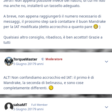
zero!!! Non appena possibile invece del nastro, di cui mi fido
ma anche no, installerò un tassello adeguato.
A breve, non appena raggiungerò il numero necessario di
messaggi, il prossimo step sarà contattare il buon Mandrake
per la IAT modificata (detto accrocchio a quanto pare
)
Qualsiasi altro consiglio, ribadisco, è ben accetto!! Grazie a
tutti
Author stats
TorqueMaster
Moderatore
5 Giugno 2017
9 anni
ALT! Non confondiamo accrocchio ed IAT: il primo è di
Mandrake, la seconda di belinassu, e sono cose
completamente differenti.
Author stats
salsaMT
Full Member
5 Giugno 2017
9 anni