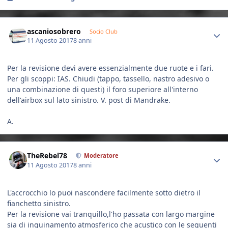
Author stats
ascaniosobrero
Socio Club
11 Agosto 2017
8 anni
Per la revisione devi avere essenzialmente due ruote e i fari.
Per gli scoppi: IAS. Chiudi (tappo, tassello, nastro adesivo o
una combinazione di questi) il foro superiore all'interno
dell'airbox sul lato sinistro. V. post di Mandrake.
A.
Author stats
TheRebel78
Moderatore
11 Agosto 2017
8 anni
L'accrocchio lo puoi nascondere facilmente sotto dietro il
fianchetto sinistro.
Per la revisione vai tranquillo,l'ho passata con largo margine
sia di inquinamento atmosferico che acustico con le seguenti