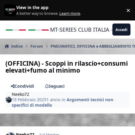
Vai al contenuto
View in the app
×
Di
A better way to browse.
Learn more
.
MT-SERIES CLUB ITALIA - Yamaha |
Accedi
Indice
Forum
PNEUMATICI, OFFICINA e ABBIGLIAMENTO 
(OFFICINA) - Scoppi in rilascio+consumi
elevati+fumo al minimo
Condividi
Seguaci
Neeko72
19 Febbraio 2025
1 anno
in
Argomenti tecnici non
specifici di modello
Author stats
Neeko72
Full Member