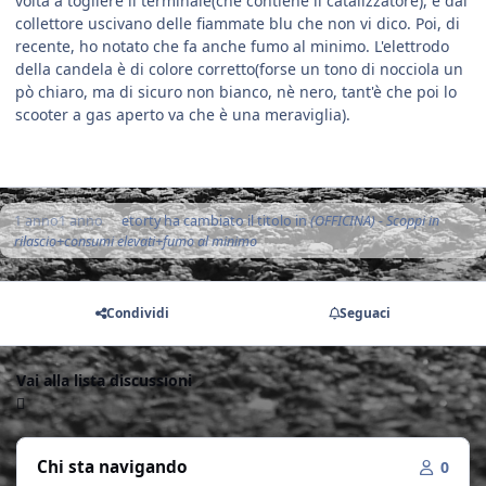
volta a togliere il terminale(che contiene il catalizzatore), e dal
collettore uscivano delle fiammate blu che non vi dico. Poi, di
recente, ho notato che fa anche fumo al minimo. L'elettrodo
della candela è di colore corretto(forse un tono di nocciola un
pò chiaro, ma di sicuro non bianco, nè nero, tant'è che poi lo
scooter a gas aperto va che è una meraviglia).
1 anno
1 anno
etorty
ha cambiato il titolo in
(OFFICINA) - Scoppi in
rilascio+consumi elevati+fumo al minimo
Condividi
Seguaci
Vai alla lista discussioni
Chi sta navigando
0