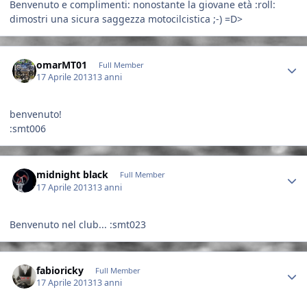
Benvenuto e complimenti: nonostante la giovane età :roll:
dimostri una sicura saggezza motocilcistica ;-) =D>
Author stats
omarMT01
Full Member
17 Aprile 2013
13 anni
benvenuto!
:smt006
Author stats
midnight black
Full Member
17 Aprile 2013
13 anni
Benvenuto nel club... :smt023
Author stats
fabioricky
Full Member
17 Aprile 2013
13 anni