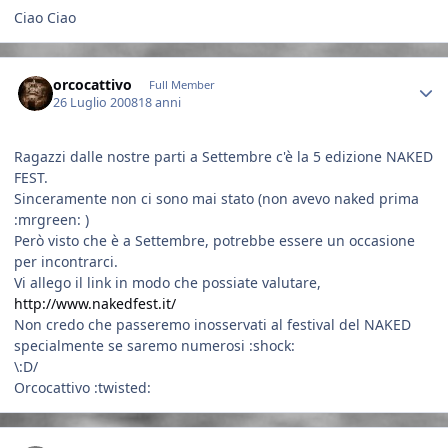
Ciao Ciao
Author stats
orcocattivo
Full Member
26 Luglio 2008
18 anni
Ragazzi dalle nostre parti a Settembre c'è la 5 edizione NAKED
FEST.
Sinceramente non ci sono mai stato (non avevo naked prima
:mrgreen: )
Però visto che è a Settembre, potrebbe essere un occasione
per incontrarci.
Vi allego il link in modo che possiate valutare,
http://www.nakedfest.it/
Non credo che passeremo inosservati al festival del NAKED
specialmente se saremo numerosi :shock:
\:D/
Orcocattivo :twisted:
Author stats