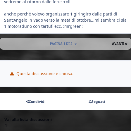
vedremo al ritorno dalle ferie :roll:
anche perché volevo organizzare 1 giringiro dalle parti di
Sant'Angelo in Vado verso la metà di ottobre...mi sembra ci sia
1 motoraduno con tartufi ecc. :mrgreen:
U
PAGINA 1 DI 2
AVANTI
Questa discussione è chiusa.
Condividi
Seguaci
Vai alla lista discussioni