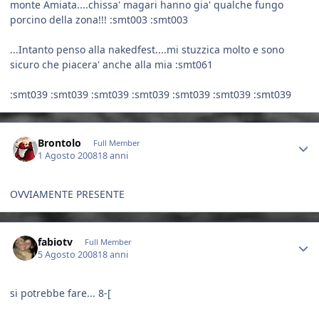
monte Amiata....chissa' magari hanno gia' qualche fungo
porcino della zona!!! :smt003 :smt003
...Intanto penso alla nakedfest....mi stuzzica molto e sono
sicuro che piacera' anche alla mia :smt061
:smt039 :smt039 :smt039 :smt039 :smt039 :smt039 :smt039
Author stats
Brontolo
Full Member
1 Agosto 2008
18 anni
OVVIAMENTE PRESENTE
Author stats
fabiotv
Full Member
5 Agosto 2008
18 anni
si potrebbe fare... 8-[