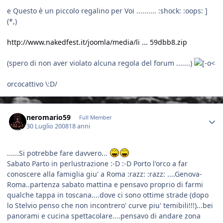
e Questo è un piccolo regalino per Voi .......... :shock: :oops: ]
(*,)
http://www.nakedfest.it/joomla/media/li ... 59dbb8.zip
(spero di non aver violato alcuna regola del forum .......)
orcocattivo \:D/
Author stats
neromario59
Full Member
30 Luglio 2008
18 anni
......Si potrebbe fare davvero...
Sabato Parto in perlustrazione :-D :-D Porto l'orco a far
conoscere alla famiglia giu' a Roma :razz: :razz: ....Genova-
Roma..partenza sabato mattina e pensavo proprio di farmi
qualche tappa in toscana....dove ci sono ottime strade (dopo
lo Stelvio penso che non incontrero' curve piu' temibili!!!)...bei
panorami e cucina spettacolare....pensavo di andare zona