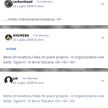
carbonhead
Full Member
26 Luglio 2008
18 anni
.....molto interessantissimoassai =P~
Author stats
ANOREBA
Full Member
26 Luglio 2008
18 anni
AUTORE
Bene Orcocattivo,l'idea mi piace proprio :-D organizziamo una
bella "2giorni" in terra Toscana =D> =D> =D>
Author stats
Jak
Full Member
26 Luglio 2008
18 anni
Bene Orcocattivo,l'idea mi piace proprio :-D organizziamo una
bella "2giorni" in terra Toscana =D> =D> =D>