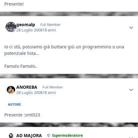
Presente!
Author stats
geomalp
Full Member
28 Luglio 2008
18 anni
io ci stò, possiamo già buttare giù un programmino o una
potenziale lista...
Famolo Famolo..
Author stats
ANOREBA
Full Member
28 Luglio 2008
18 anni
AUTORE
Presente :smt023
Author stats
AD MAJORA
Supermoderatore