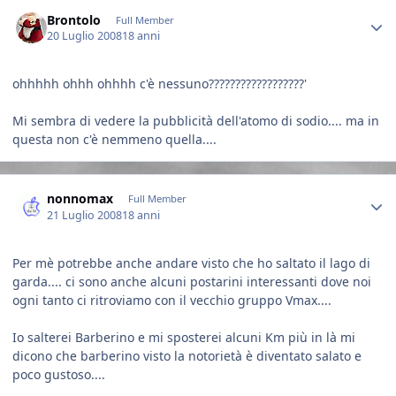
Author stats
Brontolo
Full Member
20 Luglio 2008
18 anni
ohhhhh ohhh ohhhh c'è nessuno??????????????????'
Mi sembra di vedere la pubblicità dell'atomo di sodio.... ma in
questa non c'è nemmeno quella....
Author stats
nonnomax
Full Member
21 Luglio 2008
18 anni
Per mè potrebbe anche andare visto che ho saltato il lago di
garda.... ci sono anche alcuni postarini interessanti dove noi
ogni tanto ci ritroviamo con il vecchio gruppo Vmax....
Io salterei Barberino e mi sposterei alcuni Km più in là mi
dicono che barberino visto la notorietà è diventato salato e
poco gustoso....