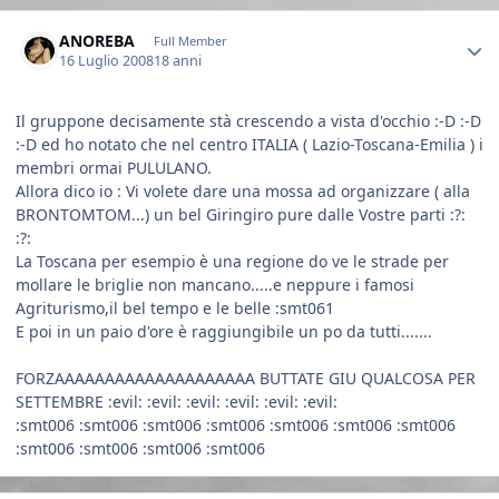
Author stats
ANOREBA
Full Member
16 Luglio 2008
18 anni
Il gruppone decisamente stà crescendo a vista d'occhio :-D :-D
:-D ed ho notato che nel centro ITALIA ( Lazio-Toscana-Emilia ) i
membri ormai PULULANO.
Allora dico io : Vi volete dare una mossa ad organizzare ( alla
BRONTOMTOM...) un bel Giringiro pure dalle Vostre parti :?:
:?:
La Toscana per esempio è una regione do ve le strade per
mollare le briglie non mancano.....e neppure i famosi
Agriturismo,il bel tempo e le belle :smt061
E poi in un paio d'ore è raggiungibile un po da tutti.......
FORZAAAAAAAAAAAAAAAAAAAA BUTTATE GIU QUALCOSA PER
SETTEMBRE :evil: :evil: :evil: :evil: :evil: :evil:
:smt006 :smt006 :smt006 :smt006 :smt006 :smt006 :smt006
:smt006 :smt006 :smt006 :smt006