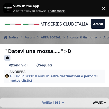
Vai al contenuto
View in the app
×
Di
A better way to browse.
Learn more
.
MT-SERIES CLUB ITALIA - Yamaha |
Accedi
Indice
Forum
AREA SOCIAL
Incontri & Giringiro
Alt
" Datevi una mossa....." :-D
Condividi
Seguaci
ANOREBA
16 Luglio 2008
18 anni
in
Altre destinazioni e percorsi
motociclistici
U
PAGINA 1 DI 2
AVANTI